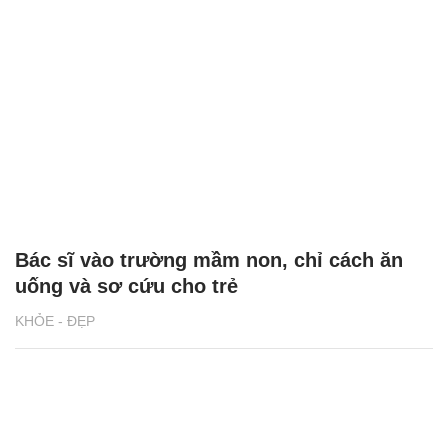
Bác sĩ vào trường mầm non, chỉ cách ăn
uống và sơ cứu cho trẻ
KHỎE - ĐẸP