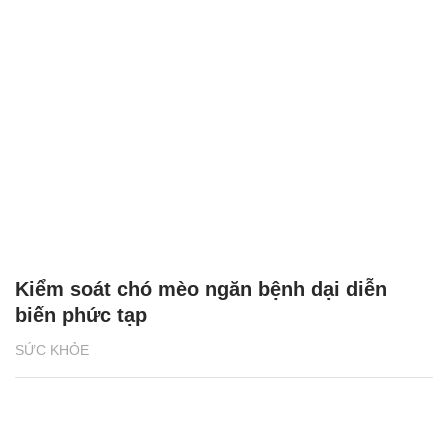
Kiểm soát chó mèo ngăn bệnh dại diễn
biến phức tạp
SỨC KHỎE