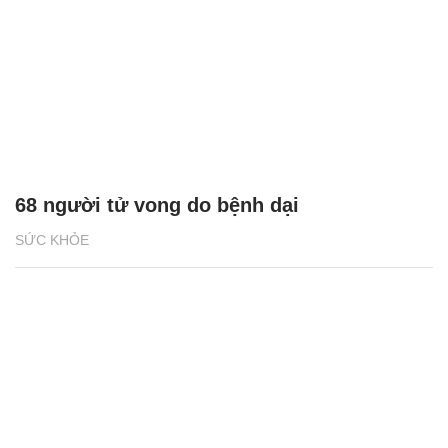
68 người tử vong do bệnh dại
SỨC KHỎE