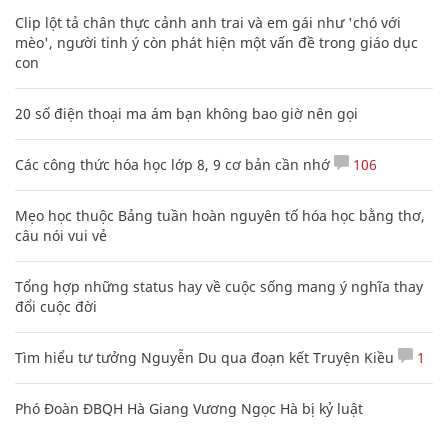
Clip lột tả chân thực cảnh anh trai và em gái như 'chó với
mèo', người tinh ý còn phát hiện một vấn đề trong giáo dục
con
20 số điện thoại ma ám bạn không bao giờ nên gọi
Các công thức hóa học lớp 8, 9 cơ bản cần nhớ
106
Mẹo học thuộc Bảng tuần hoàn nguyên tố hóa học bằng thơ,
câu nói vui vẻ
Tổng hợp những status hay về cuộc sống mang ý nghĩa thay
đổi cuộc đời
Tìm hiểu tư tưởng Nguyễn Du qua đoạn kết Truyện Kiều
1
Phó Đoàn ĐBQH Hà Giang Vương Ngọc Hà bị kỷ luật