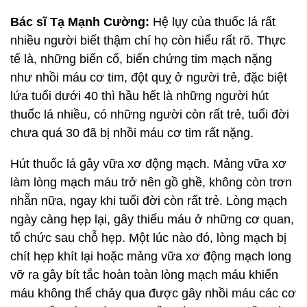
Bác sĩ Tạ Mạnh Cường
:
Hệ lụy của thuốc lá rất
nhiều người biết thậm chí họ còn hiểu rất rõ. Thực
tế là, những biến cố, biến chứng tim mạch nặng
như nhồi máu cơ tim, đột quỵ ở người trẻ, đặc biệt
lứa tuổi dưới 40 thì hầu hết là những người hút
thuốc lá nhiều, có những người còn rất trẻ, tuổi đời
chưa quá 30 đã bị nhồi máu cơ tim rất nặng.
Hút thuốc lá gây vữa xơ động mạch. Mảng vữa xơ
làm lòng mạch máu trở nên gồ ghề, không còn trơn
nhẵn nữa, ngay khi tuổi đời còn rất trẻ. Lòng mạch
ngày càng hẹp lại, gây thiếu máu ở những cơ quan,
tổ chức sau chỗ hẹp. Một lúc nào đó, lòng mạch bị
chít hẹp khít lại hoặc mảng vữa xơ động mạch long
vỡ ra gây bít tắc hoàn toàn lòng mạch máu khiến
máu không thể chảy qua được gây nhồi máu các cơ