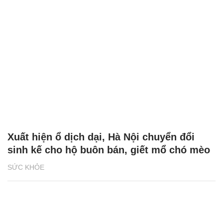
Xuất hiện ổ dịch dại, Hà Nội chuyển đổi
sinh kế cho hộ buôn bán, giết mổ chó mèo
SỨC KHỎE