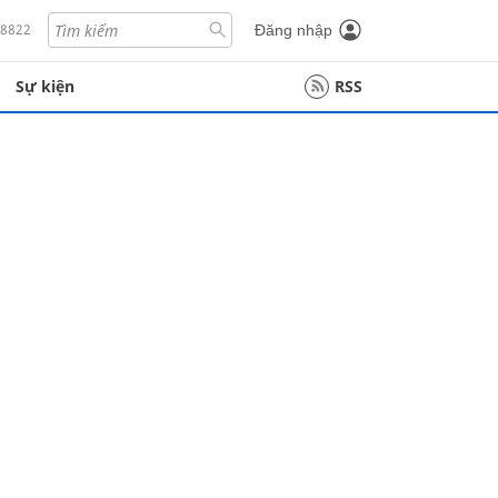
18822
Đăng nhập
Sự kiện
RSS