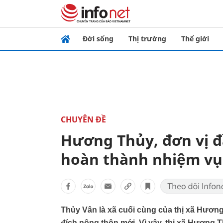
Đời sống
Thị trường
Thế giới
CHUYÊN ĐỀ
Hương Thủy, đơn vị đ
hoàn thành nhiệm vụ
Thủy Vân là xã cuối cùng của thị xã Hươ
đích nông thôn mới. Vì vậy, thị xã Hương T