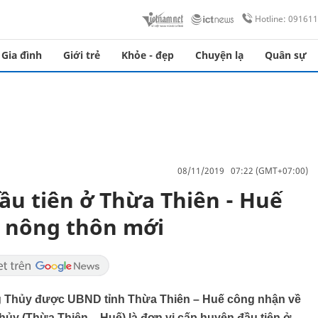
Hotline: 09161
Gia đình
Giới trẻ
Khỏe - đẹp
Chuyện lạ
Quân sự
08/11/2019 07:22 (GMT+07:00)
ầu tiên ở Thừa Thiên - Huế
 nông thôn mới
ng Thủy được UBND tỉnh Thừa Thiên – Huế công nhận về
hủy (Thừa Thiên – Huế) là đơn vị cấp huyện đầu tiên ở