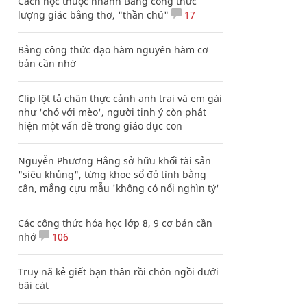
Cách học thuộc nhanh Bảng công thức
lượng giác bằng thơ, "thần chú"
17
Bảng công thức đạo hàm nguyên hàm cơ
bản cần nhớ
Clip lột tả chân thực cảnh anh trai và em gái
như 'chó với mèo', người tinh ý còn phát
hiện một vấn đề trong giáo dục con
Nguyễn Phương Hằng sở hữu khối tài sản
"siêu khủng", từng khoe sổ đỏ tính bằng
cân, mắng cựu mẫu 'không có nổi nghìn tỷ'
Các công thức hóa học lớp 8, 9 cơ bản cần
nhớ
106
Truy nã kẻ giết bạn thân rồi chôn ngồi dưới
bãi cát