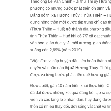
Theo ông Lê Văn Chính - Bí thư Thị ủy Hương 
phương có những bước phát triển ổn định và đ
Đảng bộ thị xã Hương Thủy (Thừa Thiên – Huế
dựng nông thôn mới được tập trung chỉ đạo th
(Thừa Thiên – Huế) trở thành địa phương đầu
tỉnh Thừa Thiên – Huế khi có 7/7 xã đạt chuẩn
văn hóa, giáo dục, y tế, môi trường, giao th
xuống còn 2,69% (năm 2019).
“Việc đơn vị cấp huyện đầu tiên hoàn thành n
quyền và nhân dân thị xã Hương Thủy. Thời gi
được và từng bước phát triển quê hương giàu
Được biết, gần 10 năm triển khai thực hiện 
đã đạt được những kết quả đáng kể, tạo ra s
viên và các tầng lớp nhân dân, huy động đượ
thôn có nhiều thay đổi, đời sống vật chất và