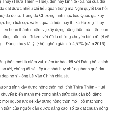
Thủy (Thừa Thiên – Huế), đến nay kinh tế - xã hội của địa
ã đạt được nhiều chỉ tiêu quan trọng mà Nghị quyết Đại hội
) đã đề ra. Trong đó Chương trình mục tiêu Quốc gia xây
ực hiện tích cực và kết quả là hiện nay thị xã Hương Thủy
 tiên hoàn thành nhiệm vụ xây dựng nông thôn mới trên toàn
 nông thôn mới, đi kèm với đó là những chuyển biến rõ rệt về
ông… Đáng chú ý là tỷ lệ hộ nghèo giảm từ 4,57% (năm 2016)
ông thôn mới là niềm vui, niềm tự hào đối với Đảng bộ, chính
an tới, chúng tôi sẽ tiếp tục phát huy những thành quả đạt
 đẹp hơn” - ông Lê Văn Chính chia sẻ.
Chương trình xây dựng nông thôn mới tỉnh Thừa Thiên - Huế
ự chuyển biến mạnh mẽ trong nhận thức của cán bộ, đảng
c mọi nguồn lực để xây dựng nông thôn mới, bộ mặt nông
 tinh thần của người dân được nâng cao, số xã đạt chuẩn nông