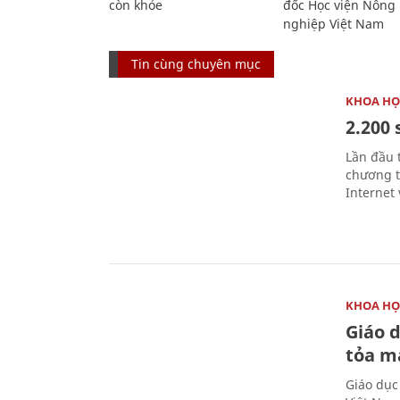
còn khỏe
đốc Học viện Nông
nghiệp Việt Nam
Tin cùng chuyên mục
KHOA HỌ
2.200 
Lần đầu 
chương t
Internet 
KHOA HỌ
Giáo 
tỏa m
Giáo dục