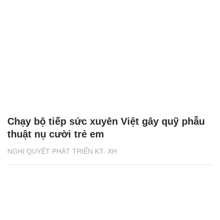
Chạy bộ tiếp sức xuyên Việt gây quỹ phẫu
thuật nụ cười trẻ em
NGHỊ QUYẾT PHÁT TRIỂN KT- XH