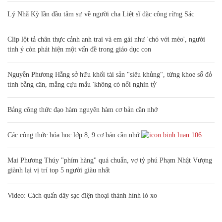
Lý Nhã Kỳ lần đầu tâm sự về người cha Liệt sĩ đặc công rừng Sác
Clip lột tả chân thực cảnh anh trai và em gái như 'chó với mèo', người
tinh ý còn phát hiện một vấn đề trong giáo dục con
Nguyễn Phương Hằng sở hữu khối tài sản "siêu khủng", từng khoe sổ đỏ
tính bằng cân, mắng cựu mẫu 'không có nổi nghìn tỷ'
Bảng công thức đạo hàm nguyên hàm cơ bản cần nhớ
Các công thức hóa học lớp 8, 9 cơ bản cần nhớ
106
Mai Phương Thúy "phím hàng" quá chuẩn, vợ tỷ phú Phạm Nhật Vượng
giành lại vị trí top 5 người giàu nhất
Video: Cách quấn dây sạc điện thoại thành hình lò xo