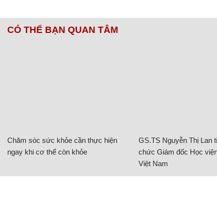
CÓ THỂ BẠN QUAN TÂM
Chăm sóc sức khỏe cần thực hiện
GS.TS Nguyễn Thị Lan ti
ngay khi cơ thể còn khỏe
chức Giám đốc Học viện
Việt Nam