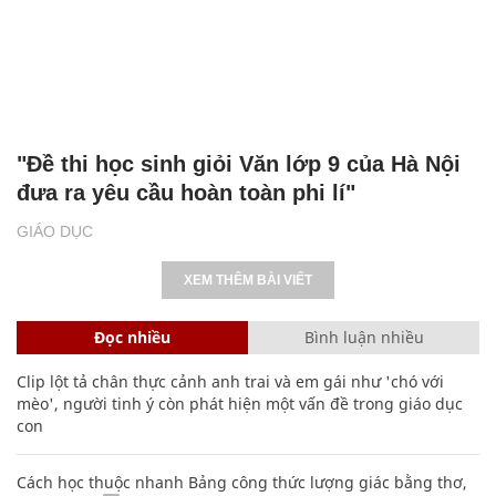
"Đề thi học sinh giỏi Văn lớp 9 của Hà Nội
đưa ra yêu cầu hoàn toàn phi lí"
GIÁO DỤC
XEM THÊM BÀI VIẾT
Đọc nhiều
Bình luận nhiều
Clip lột tả chân thực cảnh anh trai và em gái như 'chó với
mèo', người tinh ý còn phát hiện một vấn đề trong giáo dục
con
Cách học thuộc nhanh Bảng công thức lượng giác bằng thơ,