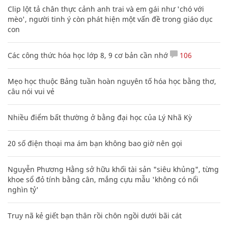
Clip lột tả chân thực cảnh anh trai và em gái như 'chó với
mèo', người tinh ý còn phát hiện một vấn đề trong giáo dục
con
Các công thức hóa học lớp 8, 9 cơ bản cần nhớ
106
Mẹo học thuộc Bảng tuần hoàn nguyên tố hóa học bằng thơ,
câu nói vui vẻ
Nhiều điểm bất thường ở bằng đại học của Lý Nhã Kỳ
20 số điện thoại ma ám bạn không bao giờ nên gọi
Nguyễn Phương Hằng sở hữu khối tài sản "siêu khủng", từng
khoe sổ đỏ tính bằng cân, mắng cựu mẫu 'không có nổi
nghìn tỷ'
Truy nã kẻ giết bạn thân rồi chôn ngồi dưới bãi cát