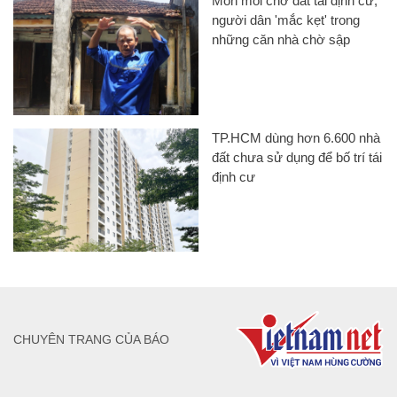
Mòn mỏi chờ đất tái định cư,
người dân 'mắc kẹt' trong
những căn nhà chờ sập
TP.HCM dùng hơn 6.600 nhà
đất chưa sử dụng để bố trí tái
định cư
CHUYÊN TRANG CỦA BÁO