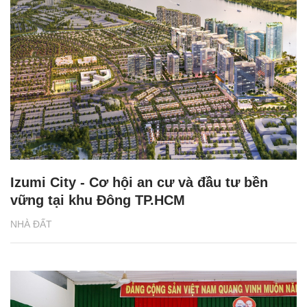
Izumi City - Cơ hội an cư và đầu tư bền
vững tại khu Đông TP.HCM
NHÀ ĐẤT