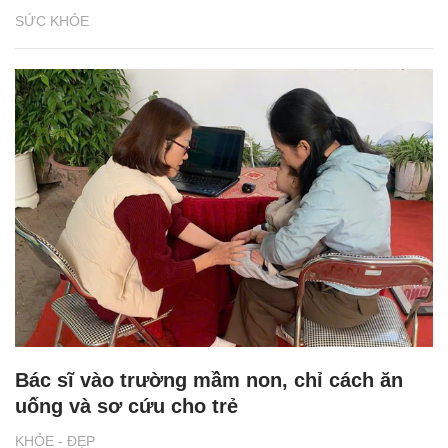
SỨC KHỎE
Bác sĩ vào trường mầm non, chỉ cách ăn
uống và sơ cứu cho trẻ
KHỎE - ĐẸP