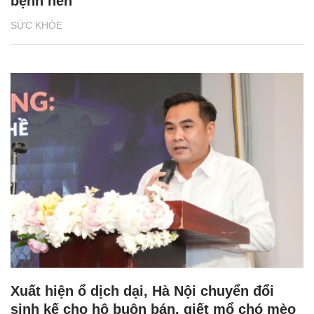
bệnh nền
SỨC KHỎE
Xuất hiện ổ dịch dại, Hà Nội chuyển đổi
sinh kế cho hộ buôn bán, giết mổ chó mèo