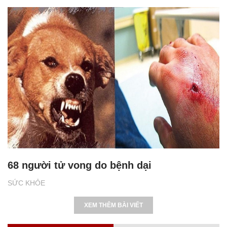
68 người tử vong do bệnh dại
SỨC KHỎE
XEM THÊM BÀI VIẾT