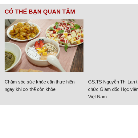
CÓ THỂ BẠN QUAN TÂM
Chăm sóc sức khỏe cần thực hiện
GS.TS Nguyễn Thị Lan ti
ngay khi cơ thể còn khỏe
chức Giám đốc Học viện
Việt Nam