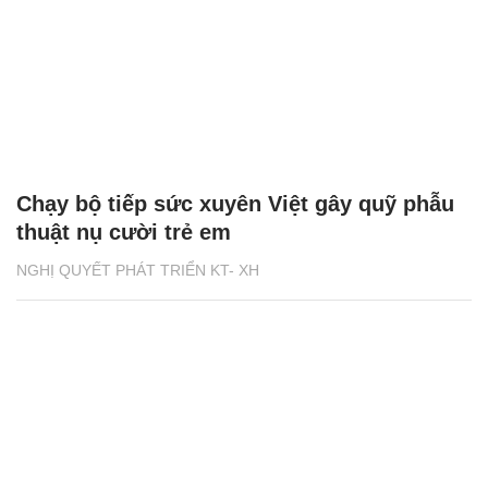
Chạy bộ tiếp sức xuyên Việt gây quỹ phẫu
thuật nụ cười trẻ em
NGHỊ QUYẾT PHÁT TRIỂN KT- XH