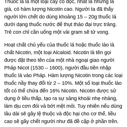
Thuốc lá là một loại cây có độc, nhất là những lá
già, có hàm lượng Nicotin cao. Người ta đã thấy
người lớn chết do dùng khoảng 15 – 20g thuốc lá
dưới dạng thuốc nước để thụt tháo đại trực tràng.
Trẻ con chỉ cần uống một vài gram sẽ tử vong.
Hoạt chất chủ yếu của thuốc lá hoặc thuốc lào là
chất Nicotin, một loại Alcaloid. Nicotin là tên gọi
được đặt theo tên của một nhà ngoại giao người
Pháp Nicot (1530 – 1600), người đầu tiên nhập
thuốc lá vào Pháp. Hàm lượng Nicotin trong các loại
thuốc nầy thay đổi từ 2 – 10%. Một số loại thuốc lào
tốt có thể chứa đến 16% Nicotin. Nicotin được sử
dụng ở liều thấp, tạo ra sự sảng khoái nhẹ nhàng,
làm dịu cơn đói và bớt mệt mỏi. Tuy nhiên nếu dùng
lâu dài sẽ gây lệ thuộc và độc hại cho cơ thể, liều
cao sẽ gây chết người như đã đề cập ở phần trên.