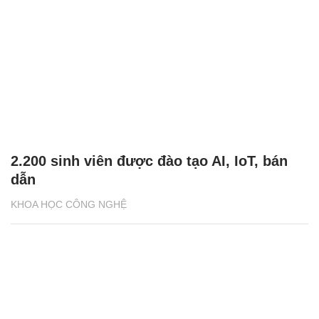
2.200 sinh viên được đào tạo AI, IoT, bán
dẫn
KHOA HỌC CÔNG NGHỆ