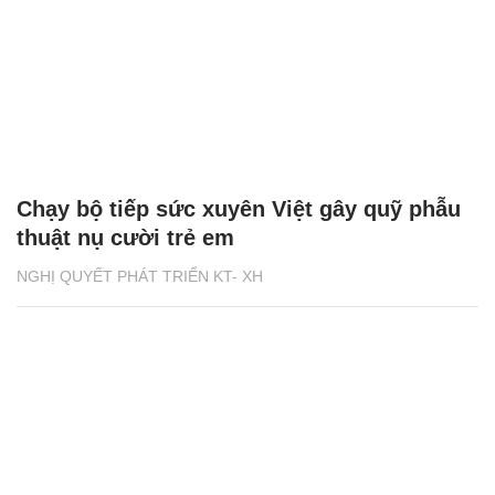
Chạy bộ tiếp sức xuyên Việt gây quỹ phẫu
thuật nụ cười trẻ em
NGHỊ QUYẾT PHÁT TRIỂN KT- XH