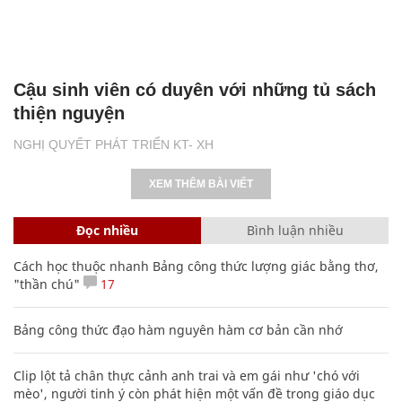
Cậu sinh viên có duyên với những tủ sách
thiện nguyện
NGHỊ QUYẾT PHÁT TRIỂN KT- XH
XEM THÊM BÀI VIẾT
Đọc nhiều
Bình luận nhiều
Cách học thuộc nhanh Bảng công thức lượng giác bằng thơ,
"thần chú"
17
Bảng công thức đạo hàm nguyên hàm cơ bản cần nhớ
Clip lột tả chân thực cảnh anh trai và em gái như 'chó với
mèo', người tinh ý còn phát hiện một vấn đề trong giáo dục