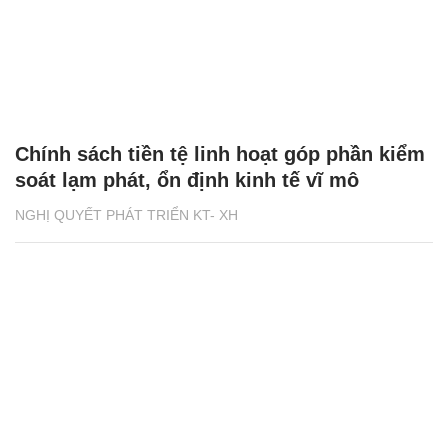
Chính sách tiền tệ linh hoạt góp phần kiểm
soát lạm phát, ổn định kinh tế vĩ mô
NGHỊ QUYẾT PHÁT TRIỂN KT- XH