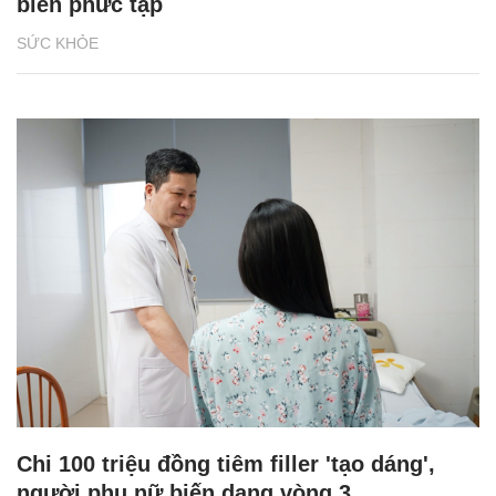
biến phức tạp
SỨC KHỎE
Chi 100 triệu đồng tiêm filler 'tạo dáng',
người phụ nữ biến dạng vòng 3