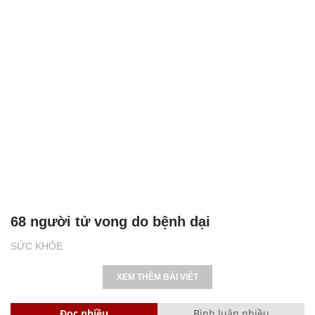
68 người tử vong do bệnh dại
SỨC KHỎE
XEM THÊM BÀI VIẾT
Đọc nhiều
Bình luận nhiều