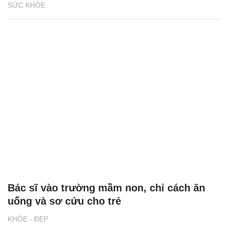
SỨC KHỎE
Bác sĩ vào trường mầm non, chỉ cách ăn
uống và sơ cứu cho trẻ
KHỎE - ĐẸP