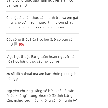
Bảng công thức đạo hàm nguyên hàm cơ
bản cần nhớ
Clip lột tả chân thực cảnh anh trai và em gái
như 'chó với mèo', người tinh ý còn phát
hiện một vấn đề trong giáo dục con
Các công thức hóa học lớp 8, 9 cơ bản cần
nhớ
106
Mẹo học thuộc Bảng tuần hoàn nguyên tố
hóa học bằng thơ, câu nói vui vẻ
20 số điện thoại ma ám bạn không bao giờ
nên gọi
Nguyễn Phương Hằng sở hữu khối tài sản
"siêu khủng", từng khoe sổ đỏ tính bằng
cân, mắng cựu mẫu 'không có nổi nghìn tỷ'