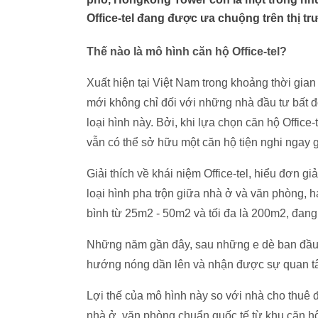
Office-tel đang được ưa chuộng trên thị t
Thế nào là mô hình căn hộ Office-tel?
Xuất hiện tại Việt Nam trong khoảng thời gia
mới không chỉ đối với những nhà đầu tư bất
loại hình này. Bởi, khi lựa chọn căn hộ Offic
vẫn có thể sở hữu một căn hộ tiện nghi ngay 
Giải thích về khái niệm Office-tel, hiểu đơn giản
loại hình pha trộn giữa nhà ở và văn phòng, h
bình từ 25m2 - 50m2 và tối đa là 200m2, đang
Những năm gần đây, sau những e dè ban đầu t
hướng nóng dần lên và nhận được sự quan tâ
Lợi thế của mô hình này so với nhà cho thuê 
nhà ở, văn phòng chuẩn quốc tế từ khu căn hộ