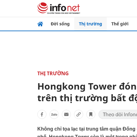
Đời sống
Thị trường
Thế giới
THỊ TRƯỜNG
Hongkong Tower đón 
trên thị trường bất 
Không chỉ tọa lạc tại trung tâm quận Đống 
phố, Hongkong Tower còn là một trong nh