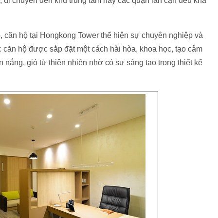
ại, di chuyển đến khu trung tâm hay các quận lân cận đều khá
ấp, căn hộ tại Hongkong Tower thể hiện sự chuyên nghiệp và
c căn hộ được sắp đặt một cách hài hòa, khoa học, tạo cảm
 nắng, gió từ thiên nhiên nhờ có sự sáng tạo trong thiết kế