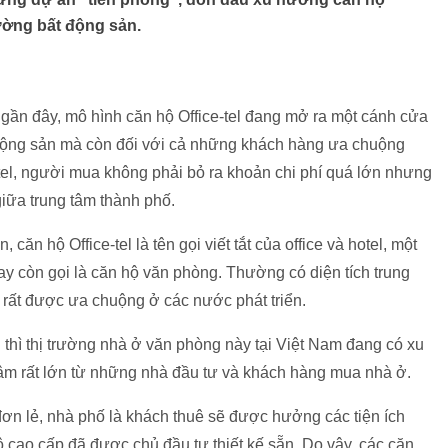
rường bất động sản.
n gần đây, mô hình căn hộ Office-tel đang mở ra một cánh cửa
 động sản mà còn đối với cả những khách hàng ưa chuộng
e-tel, người mua không phải bỏ ra khoản chi phí quá lớn nhưng
giữa trung tâm thành phố.
, căn hộ Office-tel là tên gọi viết tắt của office và hotel, một
ay còn gọi là căn hộ văn phòng. Thường có diện tích trung
 rất được ưa chuộng ở các nước phát triển.
hì thị trường nhà ở văn phòng này tại Việt Nam đang có xu
m rất lớn từ những nhà đầu tư và khách hàng mua nhà ở.
đơn lẻ, nhà phố là khách thuê sẽ được hưởng các tiện ích
 cao cấp đã được chủ đầu tư thiết kế sẵn. Do vậy, các căn