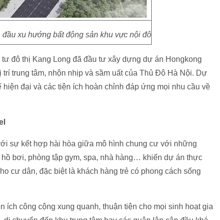
đầu xu hướng bất động sản khu vực nội đô
 tư đô thị Kang Long đã đầu tư xây dựng dự án Hongkong
ị trí trung tâm, nhộn nhịp và sầm uất của Thủ Đô Hà Nội. Dự
ết kế hiện đại và các tiện ích hoàn chỉnh đáp ứng mọi nhu cầu về
el
với sự kết hợp hài hòa giữa mô hình chung cư với những
ư hồ bơi, phòng tập gym, spa, nhà hàng… khiến dự án thực
cho cư dân, đặc biệt là khách hàng trẻ có phong cách sống
n ích công cộng xung quanh, thuận tiện cho mọi sinh hoạt gia