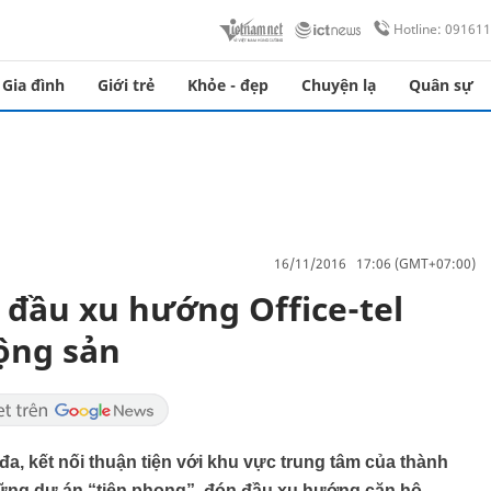
Hotline: 09161
Gia đình
Giới trẻ
Khỏe - đẹp
Chuyện lạ
Quân sự
16/11/2016 17:06 (GMT+07:00)
đầu xu hướng Office-tel
động sản
đa, kết nối thuận tiện với khu vực trung tâm của thành
ững dự án “tiên phong”, đón đầu xu hướng căn hộ