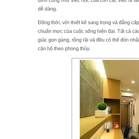
đình cũng như việc học của con cái, việc đi l
dễ dàng.
Đồng thời, với thiết kế sang trọng và đẳng c
chuẩn mực của cuộc sống hiện đại. Tất cả cá
giác gọn gàng, rộng rãi và đều có thể đón nhận
căn hộ theo phong thủy.