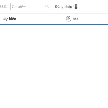
18822
Đăng nhập
Sự kiện
RSS