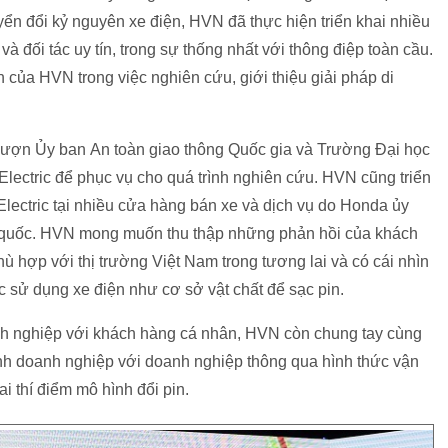
uyển đổi kỷ nguyên xe điện, HVN đã thực hiện triển khai nhiều
 đối tác uy tín, trong sự thống nhất với thông điệp toàn cầu.
của HVN trong việc nghiên cứu, giới thiệu giải pháp di
mượn Ủy ban An toàn giao thông Quốc gia và Trường Đại học
ectric để phục vụ cho quá trình nghiên cứu. HVN cũng triển
lectric tại nhiều cửa hàng bán xe và dịch vụ do Honda ủy
n quốc. HVN mong muốn thu thập những phản hồi của khách
hù hợp với thị trường Việt Nam trong tương lai và có cái nhìn
c sử dụng xe điện như cơ sở vật chất để sạc pin.
h nghiệp với khách hàng cá nhân, HVN còn chung tay cùng
hình doanh nghiệp với doanh nghiệp thông qua hình thức vận
 thí điểm mô hình đổi pin.