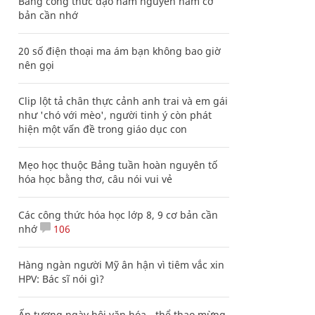
Bảng công thức đạo hàm nguyên hàm cơ
bản cần nhớ
20 số điện thoại ma ám bạn không bao giờ
nên gọi
Clip lột tả chân thực cảnh anh trai và em gái
như 'chó với mèo', người tinh ý còn phát
hiện một vấn đề trong giáo dục con
Mẹo học thuộc Bảng tuần hoàn nguyên tố
hóa học bằng thơ, câu nói vui vẻ
Các công thức hóa học lớp 8, 9 cơ bản cần
nhớ
106
Hàng ngàn người Mỹ ân hận vì tiêm vắc xin
HPV: Bác sĩ nói gì?
Ấn tượng ngày hội văn hóa - thể thao mừng