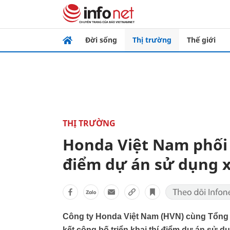
Đời sống
Thị trường
Thế giới
THỊ TRƯỜNG
Honda Việt Nam phối 
điểm dự án sử dụng x
Công ty Honda Việt Nam (HVN) cùng Tổng C
kết công bố triển khai thí điểm dự án sử d