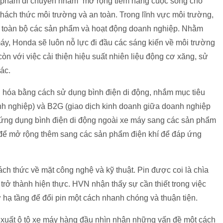
 phẩm di chuyển nhằm “mở rộng tiềm năng cuộc sống cho
thách thức môi trường và an toàn. Trong lĩnh vực môi trường,
o toàn bộ các sản phẩm và hoạt động doanh nghiệp. Nhằm
áy, Honda sẽ luôn nỗ lực đi đầu các sáng kiến về môi trường
òn với việc cải thiện hiệu suất nhiên liệu động cơ xăng, sử
ác.
ện hóa bằng cách sử dụng bình điện di động, nhắm mục tiêu
h nghiệp) và B2G (giao dịch kinh doanh giữa doanh nghiệp
 ứng dụng bình điện di động ngoài xe máy sang các sản phẩm
 để mở rộng thêm sang các sản phẩm điện khí để đáp ứng
ách thức về mặt công nghệ và kỹ thuật. Pin được coi là chìa
trở thành hiện thực. HVN nhận thấy sự cần thiết trong việc
 hạ tầng để đổi pin một cách nhanh chóng và thuận tiện.
n xuất ô tô xe máy hàng đầu nhìn nhận những vấn đề một cách