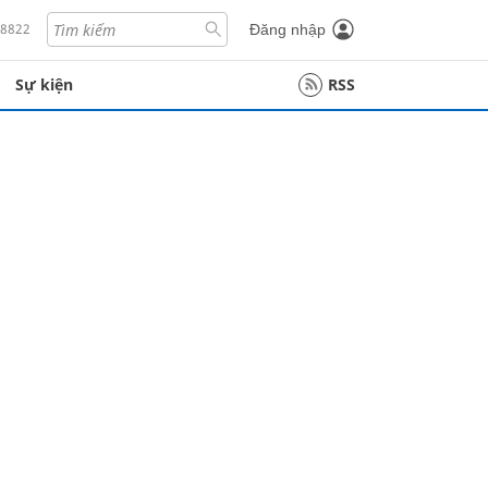
18822
Đăng nhập
Sự kiện
RSS