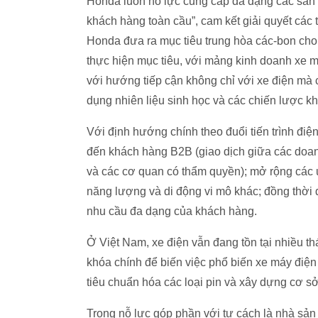
Honda luôn nỗ lực cung cấp đa dạng các sản
khách hàng toàn cầu”, cam kết giải quyết các 
Honda đưa ra mục tiêu trung hòa các-bon ch
thực hiện mục tiêu, với mảng kinh doanh xe m
với hướng tiếp cận không chỉ với xe điện mà c
dụng nhiên liệu sinh học và các chiến lược kh
Với định hướng chính theo đuổi tiến trình đi
đến khách hàng B2B (giao dịch giữa các doan
và các cơ quan có thẩm quyền); mở rộng các
năng lượng và di động vi mô khác; đồng thời
nhu cầu đa dạng của khách hàng.
Ở Việt Nam, xe điện vẫn đang tồn tại nhiều th
khóa chính để biến việc phổ biến xe máy điện 
tiêu chuẩn hóa các loại pin và xây dựng cơ sở
Trong nỗ lực góp phần với tư cách là nhà sả