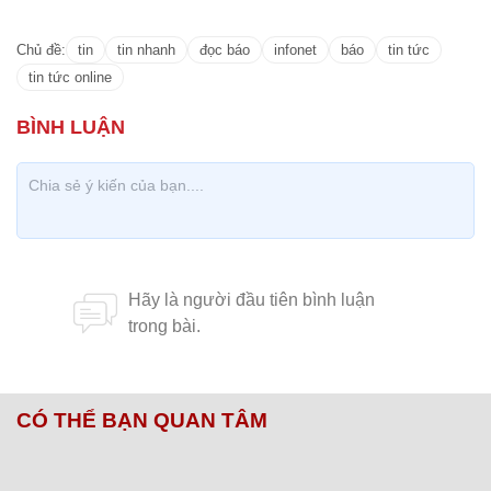
Chủ đề:
tin
tin nhanh
đọc báo
infonet
báo
tin tức
tin tức online
CÓ THỂ BẠN QUAN TÂM