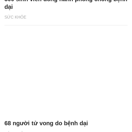
dại
SỨC KHỎE
68 người tử vong do bệnh dại