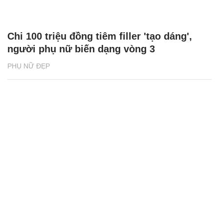
Chi 100 triệu đồng tiêm filler 'tạo dáng',
người phụ nữ biến dạng vòng 3
PHỤ NỮ ĐẸP