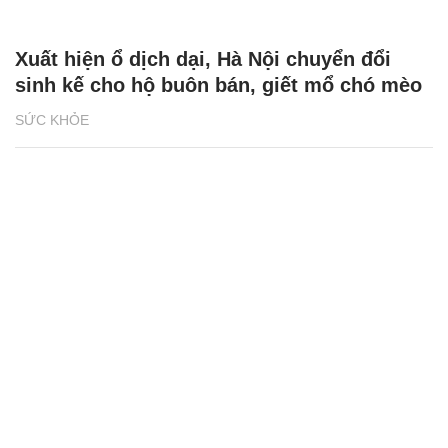
Xuất hiện ổ dịch dại, Hà Nội chuyển đổi
sinh kế cho hộ buôn bán, giết mổ chó mèo
SỨC KHỎE