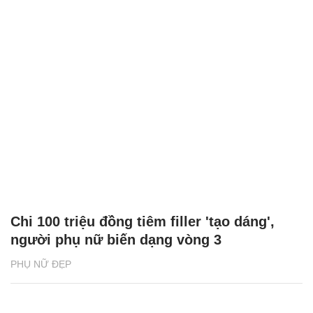
Chi 100 triệu đồng tiêm filler 'tạo dáng',
người phụ nữ biến dạng vòng 3
PHỤ NỮ ĐẸP