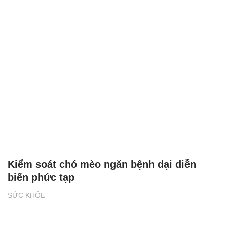
Kiểm soát chó mèo ngăn bệnh dại diễn
biến phức tạp
SỨC KHỎE