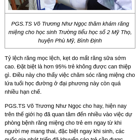
PGS.TS Võ Trương Như Ngọc thăm khám răng
miệng cho học sinh Trường tiểu học số 2 Mỹ Thọ,
huyện Phù Mỹ, Bình Định
Tỷ lệch răng mọc lệch, kẹt do mất răng sữa sớm
cao. Đặt biệt là hơn 95% trẻ không được can thiệp
gì. Điều này cho thấy việc chăm sóc răng miệng cho
lứa tuổi học đường ở đại phương này còn quá
nhiều hạn chế.
PGS.TS Võ Trương Như Ngọc cho hay, hiện nay
trên thế giới họ đã quan tâm đến nhiều vào việc dự
phòng bệnh răng miệng cho trẻ em ngay từ khi
người mẹ mang thai, đặc biệt ngay khi sinh, các
quốc gia phát triển đã khuyến cáo trẻ cần được