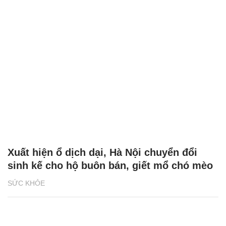
Xuất hiện ổ dịch dại, Hà Nội chuyển đổi
sinh kế cho hộ buôn bán, giết mổ chó mèo
SỨC KHỎE