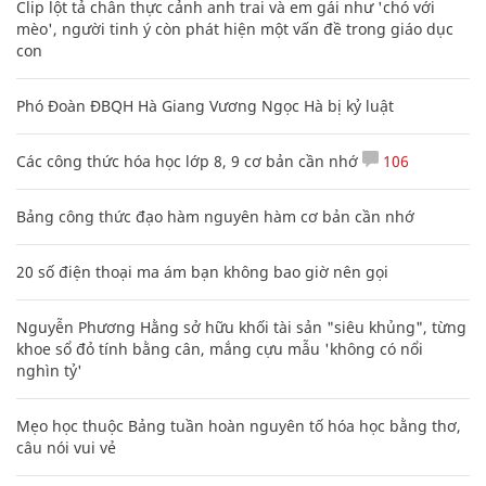
Clip lột tả chân thực cảnh anh trai và em gái như 'chó với
mèo', người tinh ý còn phát hiện một vấn đề trong giáo dục
con
Phó Đoàn ĐBQH Hà Giang Vương Ngọc Hà bị kỷ luật
Các công thức hóa học lớp 8, 9 cơ bản cần nhớ
106
Bảng công thức đạo hàm nguyên hàm cơ bản cần nhớ
20 số điện thoại ma ám bạn không bao giờ nên gọi
Nguyễn Phương Hằng sở hữu khối tài sản "siêu khủng", từng
khoe sổ đỏ tính bằng cân, mắng cựu mẫu 'không có nổi
nghìn tỷ'
Mẹo học thuộc Bảng tuần hoàn nguyên tố hóa học bằng thơ,
câu nói vui vẻ