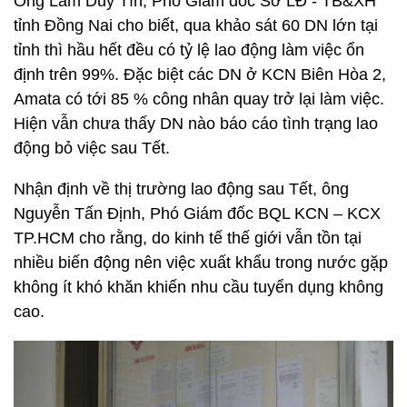
Ông Lâm Duy Tín, Phó Giám đốc Sở LĐ - TB&XH
tỉnh Đồng Nai cho biết, qua khảo sát 60 DN lớn tại
tỉnh thì hầu hết đều có tỷ lệ lao động làm việc ổn
định trên 99%. Đặc biệt các DN ở KCN Biên Hòa 2,
Amata có tới 85 % công nhân quay trở lại làm việc.
Hiện vẫn chưa thấy DN nào báo cáo tình trạng lao
động bỏ việc sau Tết.
Nhận định về thị trường lao động sau Tết, ông
Nguyễn Tấn Định, Phó Giám đốc BQL KCN – KCX
TP.HCM cho rằng, do kinh tế thế giới vẫn tồn tại
nhiều biến động nên việc xuất khẩu trong nước gặp
không ít khó khăn khiến nhu cầu tuyển dụng không
cao.