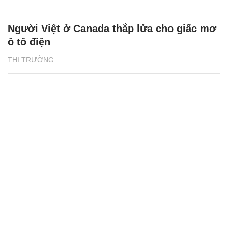
Người Việt ở Canada thắp lửa cho giấc mơ
ô tô điện
THỊ TRƯỜNG