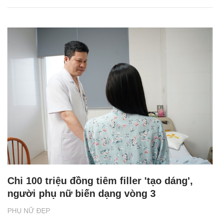
Chi 100 triệu đồng tiêm filler 'tạo dáng',
người phụ nữ biến dạng vòng 3
PHỤ NỮ ĐẸP