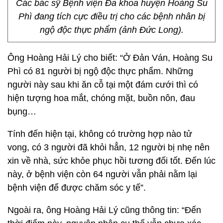
Các bác sỹ Bệnh viện Đa khoa huyện Hoàng Su
Phì đang tích cực điều trị cho các bệnh nhân bị
ngộ độc thực phẩm (ảnh Đức Long).
Ông Hoàng Hải Lý cho biết: “Ở Đản Ván, Hoàng Su
Phì có 81 người bị ngộ độc thực phẩm. Những
người này sau khi ăn cỗ tại một đám cưới thì có
hiện tượng hoa mắt, chóng mặt, buồn nôn, đau
bụng…
Tính đến hiện tại, không có trường hợp nào tử
vong, có 3 người đã khỏi hẳn, 12 người bị nhẹ nên
xin về nhà, sức khỏe phục hồi tương đối tốt. Đến lúc
này, ở bệnh viện còn 64 người vẫn phải nằm lại
bệnh viện để được chăm sóc y tế”.
Ngoài ra, ông Hoàng Hải Lý cũng thông tin: “Đến