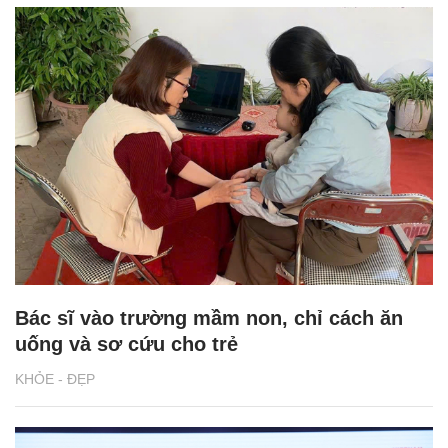
Bác sĩ vào trường mầm non, chỉ cách ăn
uống và sơ cứu cho trẻ
KHỎE - ĐẸP