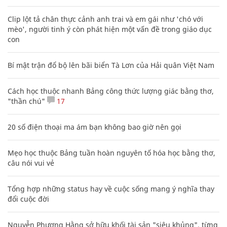
Clip lột tả chân thực cảnh anh trai và em gái như 'chó với
mèo', người tinh ý còn phát hiện một vấn đề trong giáo dục
con
Bí mật trận đổ bộ lên bãi biển Tà Lơn của Hải quân Việt Nam
Cách học thuộc nhanh Bảng công thức lượng giác bằng thơ,
"thần chú"
17
20 số điện thoại ma ám bạn không bao giờ nên gọi
Mẹo học thuộc Bảng tuần hoàn nguyên tố hóa học bằng thơ,
câu nói vui vẻ
Tổng hợp những status hay về cuộc sống mang ý nghĩa thay
đổi cuộc đời
Nguyễn Phương Hằng sở hữu khối tài sản "siêu khủng", từng