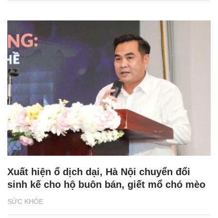
Xuất hiện ổ dịch dại, Hà Nội chuyển đổi
sinh kế cho hộ buôn bán, giết mổ chó mèo
SỨC KHỎE