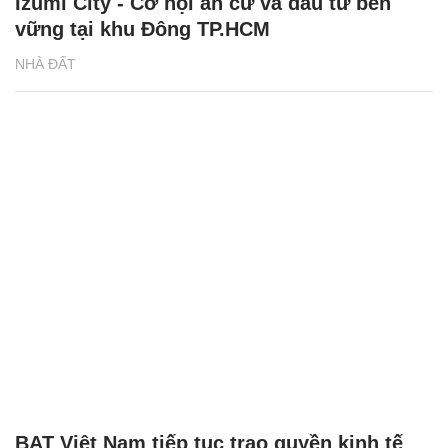
Izumi City - Cơ hội an cư và đầu tư bền
vững tại khu Đông TP.HCM
NHÀ ĐẤT
BAT Việt Nam tiếp tục trao quyền kinh tế