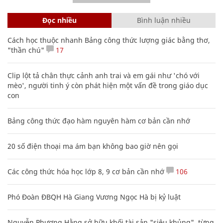
Đọc nhiều
Bình luận nhiều
Cách học thuộc nhanh Bảng công thức lượng giác bằng thơ,
"thần chú"
17
Clip lột tả chân thực cảnh anh trai và em gái như 'chó với
mèo', người tinh ý còn phát hiện một vấn đề trong giáo dục
con
Bảng công thức đạo hàm nguyên hàm cơ bản cần nhớ
20 số điện thoại ma ám bạn không bao giờ nên gọi
Các công thức hóa học lớp 8, 9 cơ bản cần nhớ
106
Phó Đoàn ĐBQH Hà Giang Vương Ngọc Hà bị kỷ luật
Nguyễn Phương Hằng sở hữu khối tài sản "siêu khủng", từng