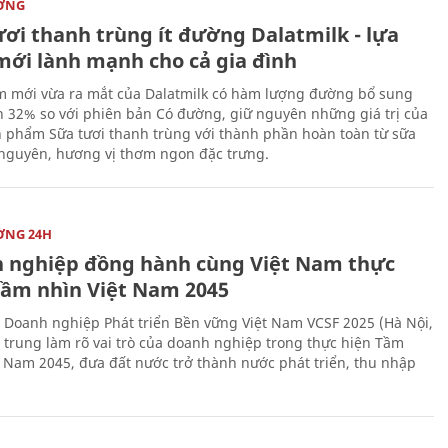
ỜNG
ươi thanh trùng ít đường Dalatmilk - lựa
mới lành mạnh cho cả gia đình
 mới vừa ra mắt của Dalatmilk có hàm lượng đường bổ sung
 32% so với phiên bản Có đường, giữ nguyên những giá trị của
 phẩm Sữa tươi thanh trùng với thành phần hoàn toàn từ sữa
 nguyên, hương vị thơm ngon đặc trưng.
ỜNG 24H
 nghiệp đồng hành cùng Việt Nam thực
Tầm nhìn Việt Nam 2045
 Doanh nghiệp Phát triển Bền vững Việt Nam VCSF 2025 (Hà Nội,
p trung làm rõ vai trò của doanh nghiệp trong thực hiện Tầm
t Nam 2045, đưa đất nước trở thành nước phát triển, thu nhập