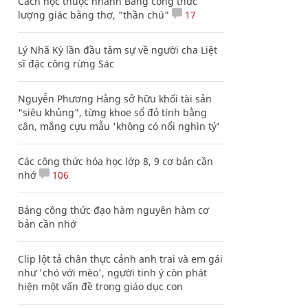
Cách học thuộc nhanh Bảng công thức
lượng giác bằng thơ, "thần chú"
17
Lý Nhã Kỳ lần đầu tâm sự về người cha Liệt
sĩ đặc công rừng Sác
Nguyễn Phương Hằng sở hữu khối tài sản
"siêu khủng", từng khoe sổ đỏ tính bằng
cân, mắng cựu mẫu 'không có nổi nghìn tỷ'
Các công thức hóa học lớp 8, 9 cơ bản cần
nhớ
106
Bảng công thức đạo hàm nguyên hàm cơ
bản cần nhớ
Clip lột tả chân thực cảnh anh trai và em gái
như 'chó với mèo', người tinh ý còn phát
hiện một vấn đề trong giáo dục con