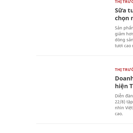
THỊ TRƯ
Sữa t
chọn 
Sản phẩm
giảm hơn
dòng sản
tươi cao
THỊ TRƯ
Doanh
hiện 
Diễn đàn
22/8) tậ
nhìn Việ
cao.