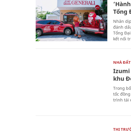
‘Hành 
Tổng Đ
Nhân dịp
đánh dấu
Tổng Đại
kết nối t
NHÀ ĐẤT
Izumi 
khu Đ
Trong bố
tốc đồng
trình tái
THỊ TRƯ