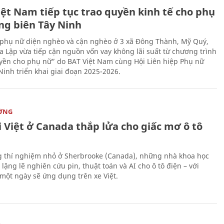
iệt Nam tiếp tục trao quyền kinh tế cho phụ
ng biên Tây Ninh
phụ nữ diện nghèo và cận nghèo ở 3 xã Đông Thành, Mỹ Quý,
 Lập vừa tiếp cận nguồn vốn vay không lãi suất từ chương trình
yền cho phụ nữ” do BAT Việt Nam cùng Hội Liên hiệp Phụ nữ
Ninh triển khai giai đoạn 2025-2026.
ỜNG
 Việt ở Canada thắp lửa cho giấc mơ ô tô
 thí nghiệm nhỏ ở Sherbrooke (Canada), những nhà khoa học
lặng lẽ nghiên cứu pin, thuật toán và AI cho ô tô điện – với
 một ngày sẽ ứng dụng trên xe Việt.