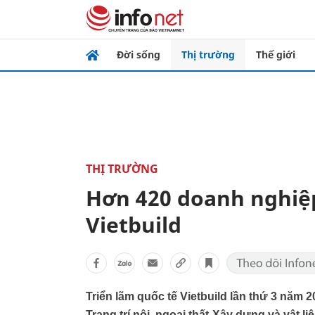
Đời sống
Thị trường
Thế giới
THỊ TRƯỜNG
Hơn 420 doanh nghiệp
Vietbuild
Triển lãm quốc tế Vietbuild lần thứ 3 năm 2
Trang trí nội, ngoại thất-Xây dựng và vật l