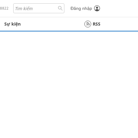
18822
Đăng nhập
Sự kiện
RSS