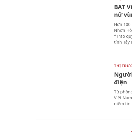
BAT V
nữ vù
Hơn 100 
Nhơn Hòa
“Trao qu
tỉnh Tây 
THỊ TRƯ
Người
điện
Từ phòng
Việt Nam 
niềm tin