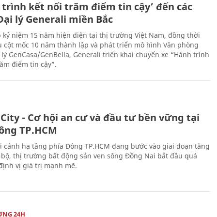
trình kết nối trăm điểm tin cậy’ đến các
ại lý Generali miền Bắc
 kỷ niệm 15 năm hiện diện tại thị trường Việt Nam, đồng thời
 cột mốc 10 năm thành lập và phát triển mô hình Văn phòng
 lý GenCasa/GenBella, Generali triển khai chuyến xe “Hành trình
răm điểm tin cậy”.
City - Cơ hội an cư và đầu tư bền vững tại
ông TP.HCM
i cảnh hạ tầng phía Đông TP.HCM đang bước vào giai đoạn tăng
 bộ, thị trường bất động sản ven sông Đồng Nai bắt đầu quá
 định vị giá trị mạnh mẽ.
ỜNG 24H