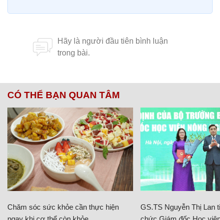
CÓ THỂ BẠN QUAN TÂM
Chăm sóc sức khỏe cần thực hiện
GS.TS Nguyễn Thị Lan ti
ngay khi cơ thể còn khỏe
chức Giám đốc Học viện