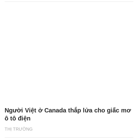
Người Việt ở Canada thắp lửa cho giấc mơ
ô tô điện
THỊ TRƯỜNG