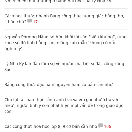
Nhiều điểm bất thường ở bằng đại học của Lý Nhã Kỳ
Cách học thuộc nhanh Bảng công thức lượng giác bằng thơ,
"thần chú"
17
Nguyễn Phương Hằng sở hữu khối tài sản "siêu khủng", từng
khoe sổ đỏ tính bằng cân, mắng cựu mẫu 'không có nổi
nghìn tỷ'
Lý Nhã Kỳ lần đầu tâm sự về người cha Liệt sĩ đặc công rừng
Sác
Bảng công thức đạo hàm nguyên hàm cơ bản cần nhớ
Clip lột tả chân thực cảnh anh trai và em gái như 'chó với
mèo', người tinh ý còn phát hiện một vấn đề trong giáo dục
con
Các công thức hóa học lớp 8, 9 cơ bản cần nhớ
106