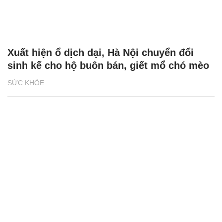
Xuất hiện ổ dịch dại, Hà Nội chuyển đổi
sinh kế cho hộ buôn bán, giết mổ chó mèo
SỨC KHỎE