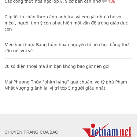
Các công thức hóa học lớp 8, 9 cơ bản cần nhớ
106
Clip lột tả chân thực cảnh anh trai và em gái như 'chó với
mèo', người tinh ý còn phát hiện một vấn đề trong giáo dục
con
Mẹo học thuộc Bảng tuần hoàn nguyên tố hóa học bằng thơ,
câu nói vui vẻ
20 số điện thoại ma ám bạn không bao giờ nên gọi
Mai Phương Thúy "phím hàng" quá chuẩn, vợ tỷ phú Phạm
Nhật Vượng giành lại vị trí top 5 người giàu nhất
CHUYÊN TRANG CỦA BÁO