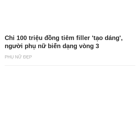
Chi 100 triệu đồng tiêm filler 'tạo dáng',
người phụ nữ biến dạng vòng 3
PHỤ NỮ ĐẸP