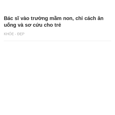
Bác sĩ vào trường mầm non, chỉ cách ăn
uống và sơ cứu cho trẻ
KHỎE - ĐẸP