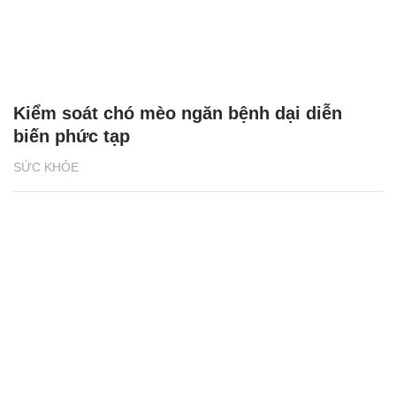
Kiểm soát chó mèo ngăn bệnh dại diễn
biến phức tạp
SỨC KHỎE