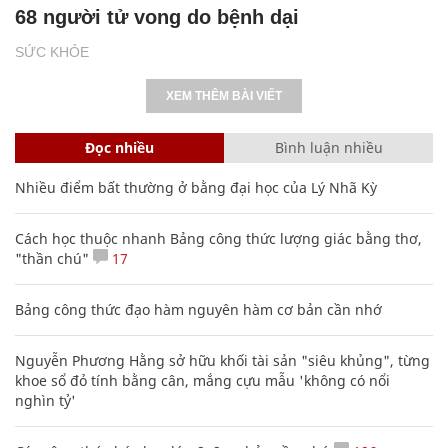
68 người tử vong do bệnh dại
SỨC KHỎE
XEM THÊM BÀI VIẾT
Đọc nhiều
Bình luận nhiều
Nhiều điểm bất thường ở bằng đại học của Lý Nhã Kỳ
Cách học thuộc nhanh Bảng công thức lượng giác bằng thơ,
"thần chú"
17
Bảng công thức đạo hàm nguyên hàm cơ bản cần nhớ
Nguyễn Phương Hằng sở hữu khối tài sản "siêu khủng", từng
khoe sổ đỏ tính bằng cân, mắng cựu mẫu 'không có nổi
nghìn tỷ'