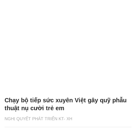
Chạy bộ tiếp sức xuyên Việt gây quỹ phẫu
thuật nụ cười trẻ em
NGHỊ QUYẾT PHÁT TRIỂN KT- XH