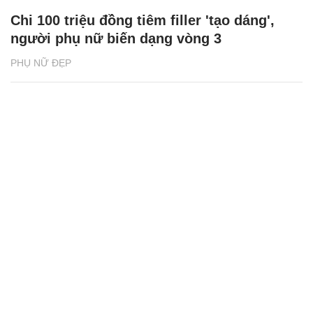
Chi 100 triệu đồng tiêm filler 'tạo dáng',
người phụ nữ biến dạng vòng 3
PHỤ NỮ ĐẸP