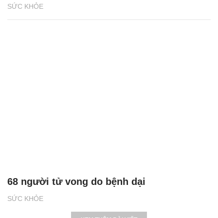
SỨC KHỎE
68 người tử vong do bệnh dại
SỨC KHỎE