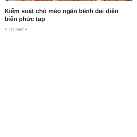
Kiểm soát chó mèo ngăn bệnh dại diễn
biến phức tạp
SỨC KHỎE