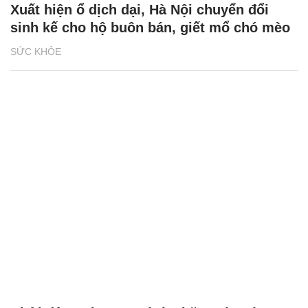
Xuất hiện ổ dịch dại, Hà Nội chuyển đổi
sinh kế cho hộ buôn bán, giết mổ chó mèo
SỨC KHỎE