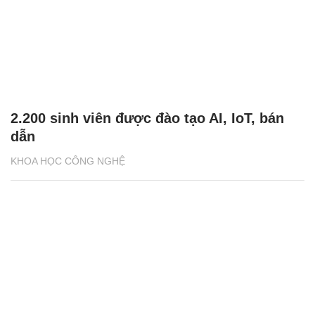
2.200 sinh viên được đào tạo AI, IoT, bán
dẫn
KHOA HỌC CÔNG NGHỆ