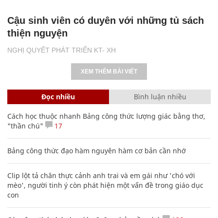
Cậu sinh viên có duyên với những tủ sách
thiện nguyện
NGHỊ QUYẾT PHÁT TRIỂN KT- XH
XEM THÊM BÀI VIẾT
Đọc nhiều
Bình luận nhiều
Cách học thuộc nhanh Bảng công thức lượng giác bằng thơ,
"thần chú"
17
Bảng công thức đạo hàm nguyên hàm cơ bản cần nhớ
Clip lột tả chân thực cảnh anh trai và em gái như 'chó với
mèo', người tinh ý còn phát hiện một vấn đề trong giáo dục
con