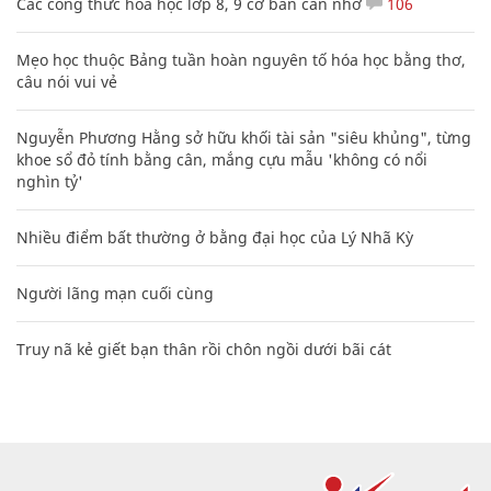
Các công thức hóa học lớp 8, 9 cơ bản cần nhớ
106
Mẹo học thuộc Bảng tuần hoàn nguyên tố hóa học bằng thơ,
câu nói vui vẻ
Nguyễn Phương Hằng sở hữu khối tài sản "siêu khủng", từng
khoe sổ đỏ tính bằng cân, mắng cựu mẫu 'không có nổi
nghìn tỷ'
Nhiều điểm bất thường ở bằng đại học của Lý Nhã Kỳ
Người lãng mạn cuối cùng
Truy nã kẻ giết bạn thân rồi chôn ngồi dưới bãi cát