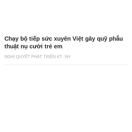
Chạy bộ tiếp sức xuyên Việt gây quỹ phẫu
thuật nụ cười trẻ em
NGHỊ QUYẾT PHÁT TRIỂN KT- XH