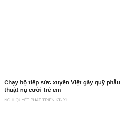
Chạy bộ tiếp sức xuyên Việt gây quỹ phẫu
thuật nụ cười trẻ em
NGHỊ QUYẾT PHÁT TRIỂN KT- XH