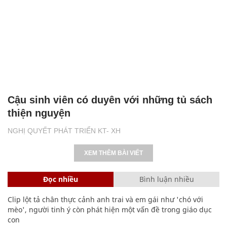
Cậu sinh viên có duyên với những tủ sách
thiện nguyện
NGHỊ QUYẾT PHÁT TRIỂN KT- XH
XEM THÊM BÀI VIẾT
Đọc nhiều
Bình luận nhiều
Clip lột tả chân thực cảnh anh trai và em gái như 'chó với
mèo', người tinh ý còn phát hiện một vấn đề trong giáo dục
con