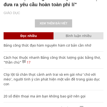
đưa ra yêu cầu hoàn toàn phi lí"
GIÁO DỤC
XEM THÊM BÀI VIẾT
Đọc nhiều
Bình luận nhiều
Bảng công thức đạo hàm nguyên hàm cơ bản cần nhớ
Cách học thuộc nhanh Bảng công thức lượng giác bằng thơ,
"thần chú"
17
Clip lột tả chân thực cảnh anh trai và em gái như 'chó với
mèo', người tinh ý còn phát hiện một vấn đề trong giáo dục
con
20 số điện thoại ma ám bạn không bao giờ nên gọi