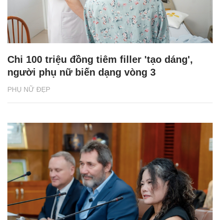
Chi 100 triệu đồng tiêm filler 'tạo dáng',
người phụ nữ biến dạng vòng 3
PHỤ NỮ ĐẸP