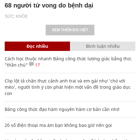
68 người tử vong do bệnh dại
SỨC KHỎE
XEM THÊM BÀI VIẾT
Đọc nhiều
Bình luận nhiều
Cách học thuộc nhanh Bảng công thức lượng giác bằng thơ,
"thần chú"
17
Clip lột tả chân thực cảnh anh trai và em gái như 'chó với
mèo', người tinh ý còn phát hiện một vấn đề trong giáo dục
con
Bảng công thức đạo hàm nguyên hàm cơ bản cần nhớ
20 số điện thoại ma ám bạn không bao giờ nên gọi