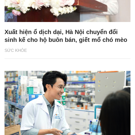
Xuất hiện ổ dịch dại, Hà Nội chuyển đổi
sinh kế cho hộ buôn bán, giết mổ chó mèo
SỨC KHỎE