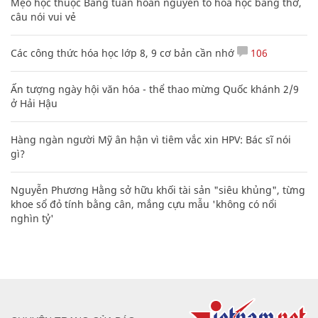
Mẹo học thuộc Bảng tuần hoàn nguyên tố hóa học bằng thơ,
câu nói vui vẻ
Các công thức hóa học lớp 8, 9 cơ bản cần nhớ
106
Ấn tượng ngày hội văn hóa - thể thao mừng Quốc khánh 2/9
ở Hải Hậu
Hàng ngàn người Mỹ ân hận vì tiêm vắc xin HPV: Bác sĩ nói
gì?
Nguyễn Phương Hằng sở hữu khối tài sản "siêu khủng", từng
khoe sổ đỏ tính bằng cân, mắng cựu mẫu 'không có nổi
nghìn tỷ'