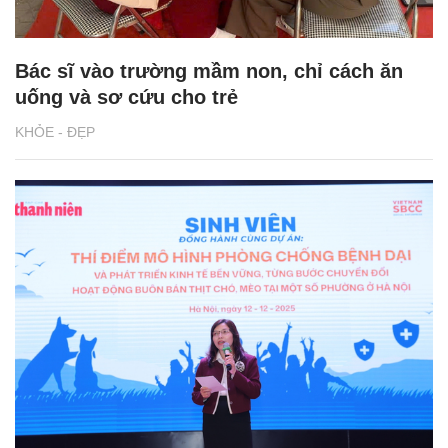
Bác sĩ vào trường mầm non, chỉ cách ăn
uống và sơ cứu cho trẻ
KHỎE - ĐẸP