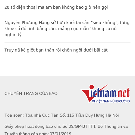
20 số điện thoại ma ám bạn không bao giờ nên gọi
Nguyễn Phương Hằng sở hữu khối tài sản "siêu khủng", từng
khoe sổ đỏ tính bằng cân, mắng cựu mẫu 'không có nổi
nghìn tỷ'
Truy nã kẻ giết bạn thân rồi chôn ngồi dưới bãi cát
CHUYÊN TRANG CỦA BÁO
Tòa soạn: Tòa nhà Cục Tần Số, 115 Trần Duy Hưng Hà Nội
Giấy phép hoạt động báo chí: Số 09/GP-BTTTT, Bộ Thông tin và
Truyền thông cấp ngày 07/01/2019.