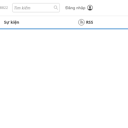
18822
Đăng nhập
Sự kiện
RSS