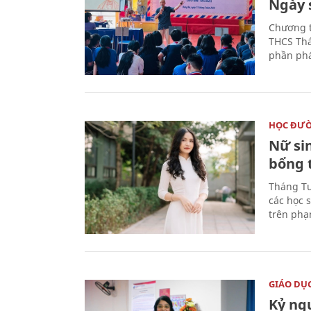
Ngày 
Chương t
THCS Thá
phần phá
HỌC ĐƯ
Nữ si
bổng 
Tháng Tư
các học 
trên phạ
GIÁO DỤ
Kỷ ng