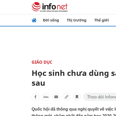
Đời sống
Thị trường
Thế giới
GIÁO DỤC
Học sinh chưa dùng 
sau
Quốc hội đã thông qua nghị quyết về việc l
thông mới, chậm nhất đến năm học 2020-2