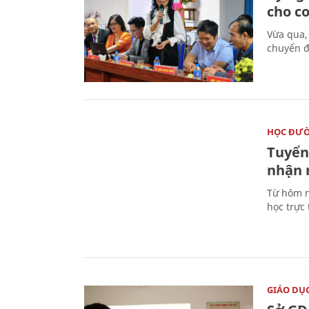
cho c
Vừa qua,
chuyển đ
HỌC ĐƯ
Tuyển 
nhận 
Từ hôm n
học trực
GIÁO DỤ