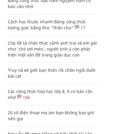
Bảng công thức đạo hàm nguyên hàm cơ
bản cần nhớ
Cách học thuộc nhanh Bảng công thức
lượng giác bằng thơ, "thần chú"
17
Clip lột tả chân thực cảnh anh trai và em gái
như 'chó với mèo', người tinh ý còn phát
hiện một vấn đề trong giáo dục con
Truy nã kẻ giết bạn thân rồi chôn ngồi dưới
bãi cát
Các công thức hóa học lớp 8, 9 cơ bản cần
nhớ
106
20 số điện thoại ma ám bạn không bao giờ
nên gọi
Nguyễn Phương Hằng sở hữu khối tài sản