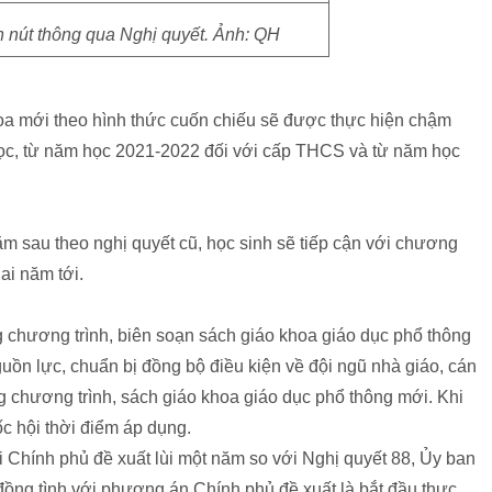
n nút thông qua Nghị quyết. Ảnh: QH
oa mới theo hình thức cuốn chiếu sẽ được thực hiện chậm
học, từ năm học 2021-2022 đối với cấp THCS và từ năm học
ăm sau theo nghị quyết cũ, học sinh sẽ tiếp cận với chương
ai năm tới.
 chương trình, biên soạn sách giáo khoa giáo dục phổ thông
guồn lực, chuẩn bị đồng bộ điều kiện về đội ngũ nhà giáo, cán
ng chương trình, sách giáo khoa giáo dục phổ thông mới. Khi
c hội thời điểm áp dụng.
khi Chính phủ đề xuất lùi một năm so với Nghị quyết 88, Ủy ban
đồng tình với phương án Chính phủ đề xuất là bắt đầu thực