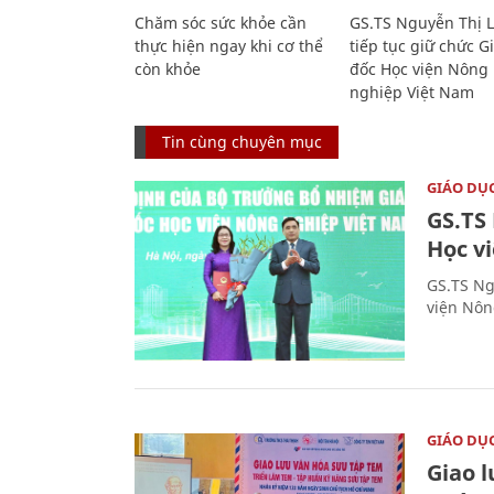
Chăm sóc sức khỏe cần
GS.TS Nguyễn Thị 
thực hiện ngay khi cơ thể
tiếp tục giữ chức 
còn khỏe
đốc Học viện Nông
nghiệp Việt Nam
Tin cùng chuyên mục
GIÁO DỤ
GS.TS
Học v
GS.TS Ng
viện Nôn
GIÁO DỤ
Giao 