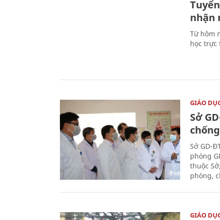
Tuyển 
nhận 
Từ hôm n
học trực
GIÁO DỤ
Sở GD
chống
Sở GD-ĐT
phòng GD
thuộc Sở
phòng, c
GIÁO DỤ