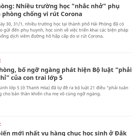
hòng: Nhiều trường học "nhắc nhở" phụ
 phòng chống vi rút Corona
ày 30, 31/1, nhiều trường học tại thành phố Hải Phòng đã có
o gửi đến phụ huynh, học sinh về việc triển khai các biện pháp
ống dịch viêm đường hô hấp cấp do vi rút Corona.
C
hòng, bố ngỡ ngàng phát hiện Bộ luật “phải
hỉ” của con trai lớp 5
sinh lớp 5 (ở Thanh Hóa) đã tự đề ra bộ luật 21 điều “phải tuân
ng cho bản thân khiến cha mẹ vô cùng ngỡ ngàng.
C
biến mới nhất vụ hàng chục học sinh ở Đắk