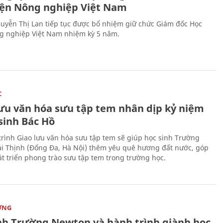
iện Nông nghiệp Việt Nam
uyễn Thị Lan tiếp tục được bổ nhiệm giữ chức Giám đốc Học
g nghiệp Việt Nam nhiệm kỳ 5 năm.
C
lưu văn hóa sưu tập tem nhân dịp kỷ niệm
sinh Bác Hồ
rình Giao lưu văn hóa sưu tập tem sẽ giúp học sinh Trường
i Thịnh (Đống Đa, Hà Nội) thêm yêu quê hương đất nước, góp
t triển phong trào sưu tập tem trong trường học.
ỜNG
nh Trường Newton và hành trình giành học