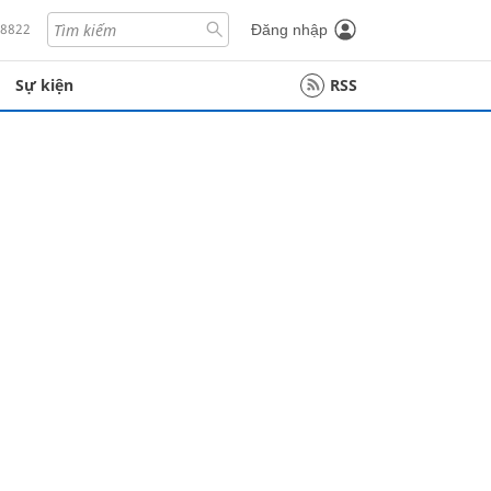
18822
Đăng nhập
Sự kiện
RSS