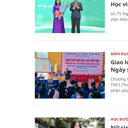
Học v
GS.TS Ng
viện Nôn
GIÁO DỤ
Giao 
Ngày 
Chương t
THCS Thá
phần phá
HỌC ĐƯ
Nữ si