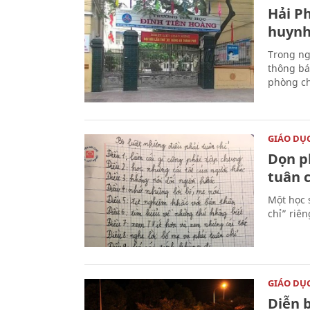
Hải P
huynh
Trong ng
thông bá
phòng ch
GIÁO DỤ
Dọn p
tuân c
Một học 
chỉ” riê
GIÁO DỤ
Diễn 