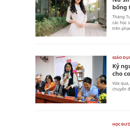
bổng 
Tháng Tư
các học 
trên phạ
GIÁO DỤ
Kỷ ng
cho c
Vừa qua,
chuyển đ
HỌC ĐƯ