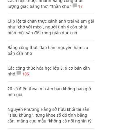
Cách học thuộc nhanh Bảng công thức
lượng giác bằng thơ, "thần chú"
17
Clip lột tả chân thực cảnh anh trai và em gái
như 'chó với mèo', người tinh ý còn phát
hiện một vấn đề trong giáo dục con
Bảng công thức đạo hàm nguyên hàm cơ
bản cần nhớ
Các công thức hóa học lớp 8, 9 cơ bản cần
nhớ
106
20 số điện thoại ma ám bạn không bao giờ
nên gọi
Nguyễn Phương Hằng sở hữu khối tài sản
"siêu khủng", từng khoe sổ đỏ tính bằng
cân, mắng cựu mẫu 'không có nổi nghìn tỷ'