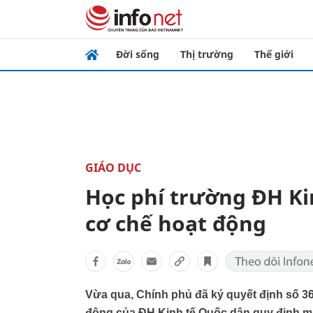
Đời sống
Thị trường
Thế giới
GIÁO DỤC
Học phí trường ĐH Ki
cơ chế hoạt động
Vừa qua, Chính phủ đã ký quyết định số 36
động của ĐH Kinh tế Quốc dân quy định m