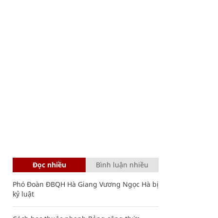
Đọc nhiều
Bình luận nhiều
Phó Đoàn ĐBQH Hà Giang Vương Ngọc Hà bị
kỷ luật