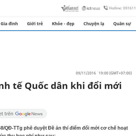
Hotline: 09161
Gia đình
Giới trẻ
Khỏe - đẹp
Chuyện lạ
Quân sự
09/11/2016 19:00 (GMT+07:00)
nh tế Quốc dân khi đổi mới
8/QĐ-TTg phê duyệt Đề án thí điểm đổi mới cơ chế hoạt
ức thu học phí như sau: