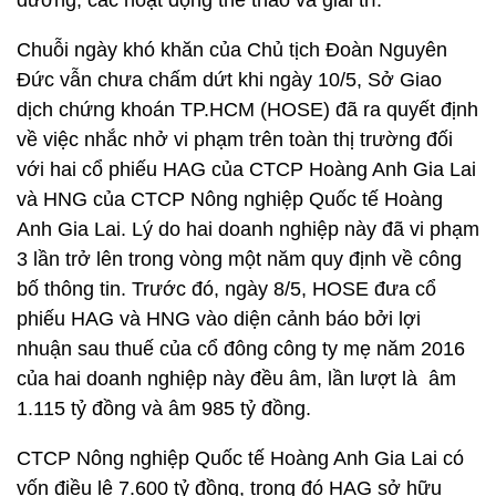
dưỡng; các hoạt động thể thao và giải trí.
Chuỗi ngày khó khăn của Chủ tịch Đoàn Nguyên
Đức vẫn chưa chấm dứt khi ngày 10/5, Sở Giao
dịch chứng khoán TP.HCM (HOSE) đã ra quyết định
về việc nhắc nhở vi phạm trên toàn thị trường đối
với hai cổ phiếu HAG của CTCP Hoàng Anh Gia Lai
và HNG của CTCP Nông nghiệp Quốc tế Hoàng
Anh Gia Lai. Lý do hai doanh nghiệp này đã vi phạm
3 lần trở lên trong vòng một năm quy định về công
bố thông tin. Trước đó, ngày 8/5, HOSE đưa cổ
phiếu HAG và HNG vào diện cảnh báo bởi lợi
nhuận sau thuế của cổ đông công ty mẹ năm 2016
của hai doanh nghiệp này đều âm, lần lượt là âm
1.115 tỷ đồng và âm 985 tỷ đồng.
CTCP Nông nghiệp Quốc tế Hoàng Anh Gia Lai có
vốn điều lệ 7.600 tỷ đồng, trong đó HAG sở hữu