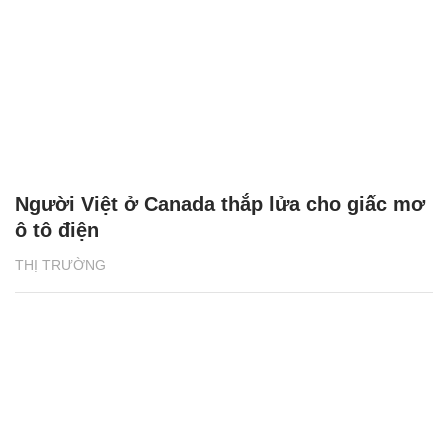
Người Việt ở Canada thắp lửa cho giấc mơ
ô tô điện
THỊ TRƯỜNG