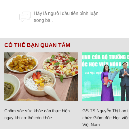
CÓ THỂ BẠN QUAN TÂM
Chăm sóc sức khỏe cần thực hiện
GS.TS Nguyễn Thị Lan ti
ngay khi cơ thể còn khỏe
chức Giám đốc Học viện
Việt Nam