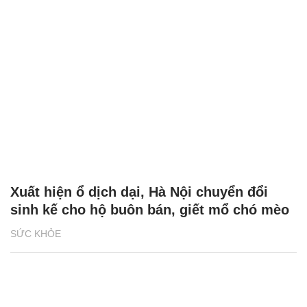
Xuất hiện ổ dịch dại, Hà Nội chuyển đổi
sinh kế cho hộ buôn bán, giết mổ chó mèo
SỨC KHỎE