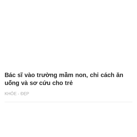
Bác sĩ vào trường mầm non, chỉ cách ăn
uống và sơ cứu cho trẻ
KHỎE - ĐẸP