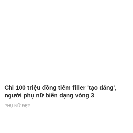
Chi 100 triệu đồng tiêm filler 'tạo dáng',
người phụ nữ biến dạng vòng 3
PHỤ NỮ ĐẸP