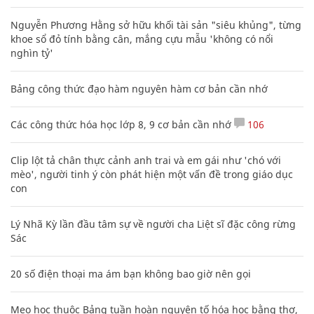
Nguyễn Phương Hằng sở hữu khối tài sản "siêu khủng", từng
khoe sổ đỏ tính bằng cân, mắng cựu mẫu 'không có nổi
nghìn tỷ'
Bảng công thức đạo hàm nguyên hàm cơ bản cần nhớ
Các công thức hóa học lớp 8, 9 cơ bản cần nhớ
106
Clip lột tả chân thực cảnh anh trai và em gái như 'chó với
mèo', người tinh ý còn phát hiện một vấn đề trong giáo dục
con
Lý Nhã Kỳ lần đầu tâm sự về người cha Liệt sĩ đặc công rừng
Sác
20 số điện thoại ma ám bạn không bao giờ nên gọi
Mẹo học thuộc Bảng tuần hoàn nguyên tố hóa học bằng thơ,