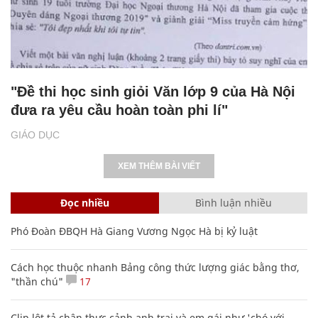
"Đề thi học sinh giỏi Văn lớp 9 của Hà Nội
đưa ra yêu cầu hoàn toàn phi lí"
GIÁO DỤC
XEM THÊM BÀI VIẾT
Đọc nhiều
Bình luận nhiều
Phó Đoàn ĐBQH Hà Giang Vương Ngọc Hà bị kỷ luật
Cách học thuộc nhanh Bảng công thức lượng giác bằng thơ,
"thần chú"
17
Clip lột tả chân thực cảnh anh trai và em gái như 'chó với