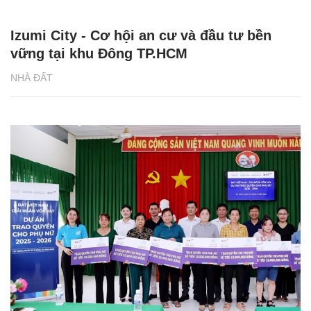
Izumi City - Cơ hội an cư và đầu tư bền
vững tại khu Đông TP.HCM
NHÀ ĐẤT