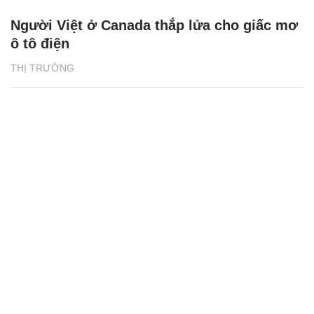
Người Việt ở Canada thắp lửa cho giấc mơ
ô tô điện
THỊ TRƯỜNG