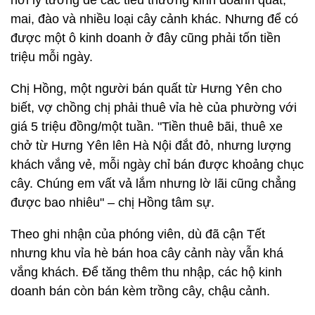
nơi lý tưởng để các tiểu thương kinh doanh quất,
mai, đào và nhiều loại cây cảnh khác. Nhưng để có
được một ô kinh doanh ở đây cũng phải tốn tiền
triệu mỗi ngày.
Chị Hồng, một người bán quất từ Hưng Yên cho
biết, vợ chồng chị phải thuê vỉa hè của phường với
giá 5 triệu đồng/một tuần. "Tiền thuê bãi, thuê xe
chở từ Hưng Yên lên Hà Nội đắt đỏ, nhưng lượng
khách vắng vẻ, mỗi ngày chỉ bán được khoảng chục
cây. Chúng em vất vả lắm nhưng lờ lãi cũng chẳng
được bao nhiêu" – chị Hồng tâm sự.
Theo ghi nhận của phóng viên, dù đã cận Tết
nhưng khu vỉa hè bán hoa cây cảnh này vẫn khá
vắng khách. Để tăng thêm thu nhập, các hộ kinh
doanh bán còn bán kèm trồng cây, chậu cảnh.