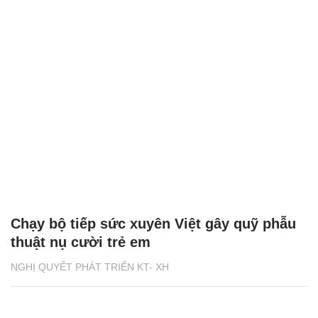
Chạy bộ tiếp sức xuyên Việt gây quỹ phẫu
thuật nụ cười trẻ em
NGHỊ QUYẾT PHÁT TRIỂN KT- XH