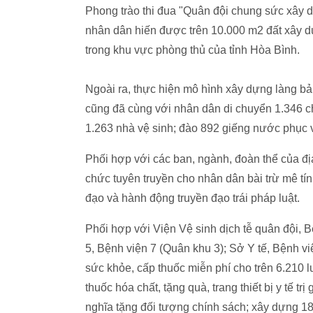
Phong trào thi đua "Quân đội chung sức xây 
nhân dân hiến được trên 10.000 m2 đất xây d
trong khu vực phòng thủ của tỉnh Hòa Bình.
Ngoài ra, thực hiện mô hình xây dựng làng bả
cũng đã cùng với nhân dân di chuyển 1.346 ch
1.263 nhà vệ sinh; đào 892 giếng nước phục 
Phối hợp với các ban, ngành, đoàn thể của đị
chức tuyên truyền cho nhân dân bài trừ mê tín 
đạo và hành động truyền đạo trái pháp luật.
Phối hợp với Viện Vệ sinh dịch tễ quân đội, 
5, Bệnh viện 7 (Quân khu 3); Sở Y tế, Bệnh v
sức khỏe, cấp thuốc miễn phí cho trên 6.210 l
thuốc hóa chất, tặng quà, trang thiết bị y tế tr
nghĩa tặng đối tượng chính sách; xây dựng 18