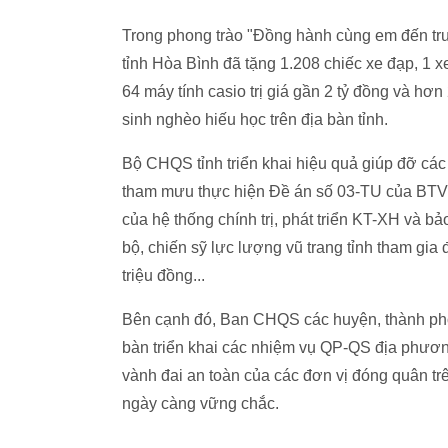
Trong phong trào "Đồng hành cùng em đến trườ
tỉnh Hòa Bình đã tặng 1.208 chiếc xe đạp, 1 xe
64 máy tính casio trị giá gần 2 tỷ đồng và hơn 
sinh nghèo hiếu học trên địa bàn tỉnh.
Bộ CHQS tỉnh triển khai hiệu quả giúp đỡ các
tham mưu thực hiện Đề án số 03-TU của BTV T
của hệ thống chính trị, phát triển KT-XH và
bộ, chiến sỹ lực lượng vũ trang tỉnh tham gia
triệu đồng...
Bên cạnh đó, Ban CHQS các huyện, thành phố 
bàn triển khai các nhiệm vụ QP-QS địa phương
vành đai an toàn của các đơn vị đóng quân tr
ngày càng vững chắc.