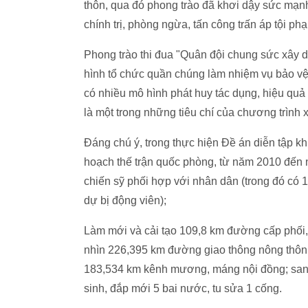
thôn, qua đó phong trào đã khơi dậy sức mạnh,
chính trị, phòng ngừa, tấn công trấn áp tội phạ
Phong trào thi đua "Quân đội chung sức xây
hình tổ chức quần chúng làm nhiệm vụ bảo vệ 
có nhiều mô hình phát huy tác dụng, hiệu qu
là một trong những tiêu chí của chương trình
Đáng chú ý, trong thực hiện Đề án diễn tập 
hoạch thế trận quốc phòng, từ năm 2010 đến
chiến sỹ phối hợp với nhân dân (trong đó có 
dự bị động viên);
Làm mới và cải tạo 109,8 km đường cấp phối,
nhìn 226,395 km đường giao thông nông thôn;
183,534 km kênh mương, máng nội đồng; san l
sinh, đắp mới 5 bai nước, tu sửa 1 cống.