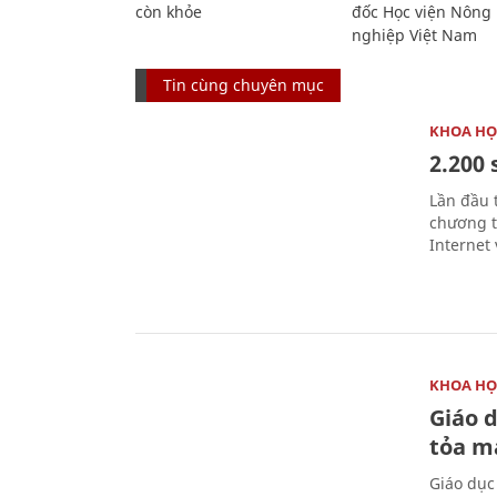
còn khỏe
đốc Học viện Nông
nghiệp Việt Nam
Tin cùng chuyên mục
KHOA HỌ
2.200 
Lần đầu 
chương t
Internet 
KHOA HỌ
Giáo 
tỏa m
Giáo dục