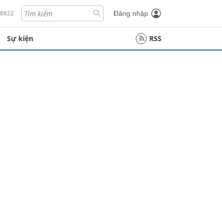
18822
Đăng nhập
Sự kiện
RSS