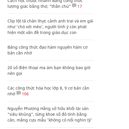
Cách học thuộc nhanh Bảng công thức
lượng giác bằng thơ, "thần chú"
17
Clip lột tả chân thực cảnh anh trai và em gái
như 'chó với mèo', người tinh ý còn phát
hiện một vấn đề trong giáo dục con
Bảng công thức đạo hàm nguyên hàm cơ
bản cần nhớ
20 số điện thoại ma ám bạn không bao giờ
nên gọi
Các công thức hóa học lớp 8, 9 cơ bản cần
nhớ
106
Nguyễn Phương Hằng sở hữu khối tài sản
"siêu khủng", từng khoe sổ đỏ tính bằng
cân, mắng cựu mẫu 'không có nổi nghìn tỷ'