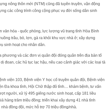
dựng nông thôn mới (NTM) cũng đã tuyên truyền, vận động
ựng các công trình công cộng phục vụ đời sống dân sinh
n văn hóa - quốc phòng, lực lượng vũ trang tỉnh Hòa Bình
uồng trâu, bò, lợn, gà ra khỏi khu vực nhà ở; xây dựng
vụ sinh hoạt cho nhân dân.
a phương và các đơn vị quân đội đóng quân trên địa bàn tổ
dị đoan, các hủ tục lạc hậu, nêu cao cảnh giác với các loại tà
Bệnh viện 103, Bệnh viện Y học cổ truyền quân đội, Bệnh viện
iện Đa khoa tỉnh, Hội Chữ thập đỏ tỉnh… khám bệnh, tư vấn
ượt người, xử lý 495 giếng nước sinh hoạt, cấp 181 liều
ị giá hàng trăm triệu đồng; triển khai xây dựng 41 nhà tình
 nhà đồng đội, mức hỗ trợ 70 triệu đồng/nhà.