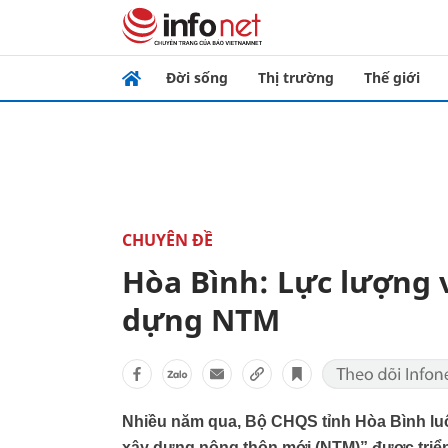
Đời sống
Thị trường
Thế giới
CHUYÊN ĐỀ
Hòa Bình: Lực lượng 
dựng NTM
Nhiều năm qua, Bộ CHQS tỉnh Hòa Bình lu
xây dựng nông thôn mới (NTM)” được triển 