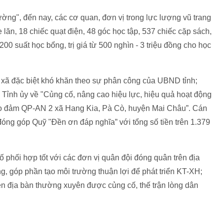
ng", đến nay, các cơ quan, đơn vị trong lực lượng vũ trang
 lăn, 18 chiếc quạt điện, 48 góc học tập, 537 chiếc cặp sách,
200 suất học bổng, trị giá từ 500 nghìn - 3 triệu đồng cho học
 xã đặc biệt khó khăn theo sự phân công của UBND tỉnh;
ỉnh ủy về "Củng cố, nâng cao hiệu lực, hiệu quả hoạt động
 bảo đảm QP-AN 2 xã Hang Kia, Pà Cò, huyện Mai Châu”. Cán
 đóng góp Quỹ "Đền ơn đáp nghĩa” với tổng số tiền trên 1.379
phối hợp tốt với các đơn vị quân đội đóng quân trên địa
, góp phần tạo môi trường thuận lợi để phát triển KT-XH;
ên địa bàn thường xuyên được củng cố, thế trận lòng dân