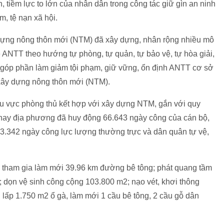
 tiềm lực to lớn của nhân dân trong công tác giữ gìn an ninh
m, tệ nạn xã hội.
 dựng nông thôn mới (NTM) đã xây dựng, nhân rộng nhiều mô
ANTT theo hướng tự phòng, tự quản, tự bảo vệ, tự hòa giải,
ả góp phần làm giảm tội phạm, giữ vững, ổn định ANTT cơ sở
 xây dựng nông thôn mới (NTM).
khu vực phòng thủ kết hợp với xây dựng NTM, gắn với quy
 nay địa phương đã huy động 66.643 ngày công của cán bộ,
13.342 ngày công lực lượng thường trực và dân quân tự vệ,
 tham gia làm mới 39.96 km đường bê tông; phát quang tầm
 dọn vệ sinh công cộng 103.800 m2; nạo vét, khơi thông
ấp 1.750 m2 ổ gà, làm mới 1 cầu bê tông, 2 cầu gỗ dân