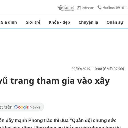
Hotline: 09161
Gia đình
Giới trẻ
Khỏe - đẹp
Chuyện lạ
Quân sự
20/09/2019 10:00 (GMT+07:00)
vũ trang tham gia vào xây
ôn đẩy mạnh Phong trào thi đua "Quân đội chung sức
khai sâu rộng, lồng ghép cụ thể vào các phong trào thi