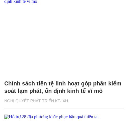
Chính sách tiền tệ linh hoạt góp phần kiểm
soát lạm phát, ổn định kinh tế vĩ mô
NGHỊ QUYẾT PHÁT TRIỂN KT- XH