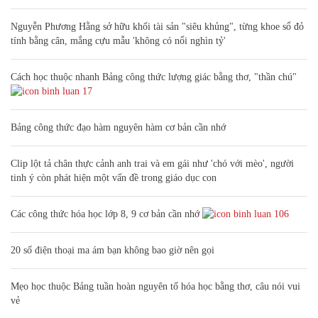
Nguyễn Phương Hằng sở hữu khối tài sản "siêu khủng", từng khoe sổ đỏ
tính bằng cân, mắng cựu mẫu 'không có nổi nghìn tỷ'
Cách học thuộc nhanh Bảng công thức lượng giác bằng thơ, "thần chú"
17
Bảng công thức đạo hàm nguyên hàm cơ bản cần nhớ
Clip lột tả chân thực cảnh anh trai và em gái như 'chó với mèo', người
tinh ý còn phát hiện một vấn đề trong giáo dục con
Các công thức hóa học lớp 8, 9 cơ bản cần nhớ
106
20 số điện thoại ma ám bạn không bao giờ nên gọi
Mẹo học thuộc Bảng tuần hoàn nguyên tố hóa học bằng thơ, câu nói vui
vẻ