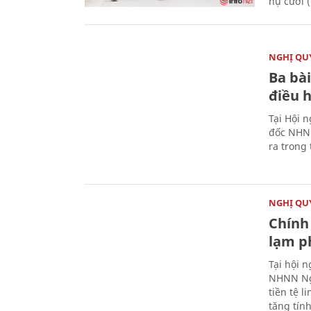
nụ cười 
NGHỊ QUY
Ba bài
điều 
Tại Hội 
đốc NHNN
ra trong
NGHỊ QUY
Chính 
lạm ph
Tại hội 
NHNN Ng
tiền tệ l
tăng tính