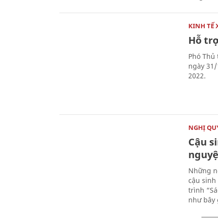
KINH TẾ 
Hỗ tr
Phó Thủ 
ngày 31/
2022.
NGHỊ QUY
Cậu s
nguy
Những ng
cậu sinh
trình “S
như bây 