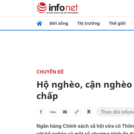
Đời sống
Thị trường
Thế giới
CHUYÊN ĐỀ
Hộ nghèo, cận nghèo 
chấp
Ngân hàng Chính sách xã hội vừa có Thông
với hộ nghèo và một số chương trình tín d