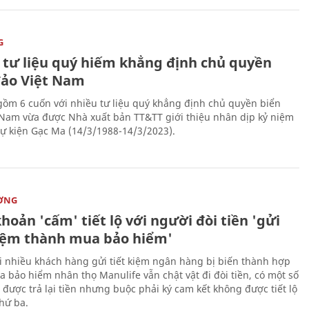
G
 tư liệu quý hiếm khẳng định chủ quyền
đảo Việt Nam
gồm 6 cuốn với nhiều tư liệu quý khẳng định chủ quyền biển
 Nam vừa được Nhà xuất bản TT&TT giới thiệu nhân dịp kỷ niệm
ự kiện Gạc Ma (14/3/1988-14/3/2023).
ỜNG
hoản 'cấm' tiết lộ với người đòi tiền 'gửi
kiệm thành mua bảo hiểm'
i nhiều khách hàng gửi tiết kiệm ngân hàng bị biến thành hợp
 bảo hiểm nhân thọ Manulife vẫn chật vật đi đòi tiền, có một số
 được trả lại tiền nhưng buộc phải ký cam kết không được tiết lộ
thứ ba.