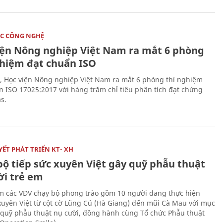
C CÔNG NGHỆ
iện Nông nghiệp Việt Nam ra mắt 6 phòng
ghiệm đạt chuẩn ISO
, Học viện Nông nghiệp Việt Nam ra mắt 6 phòng thí nghiệm
n ISO 17025:2017 với hàng trăm chỉ tiêu phân tích đạt chứng
s.
ẾT PHÁT TRIỂN KT- XH
bộ tiếp sức xuyên Việt gây quỹ phẫu thuật
ời trẻ em
 các VĐV chạy bộ phong trào gồm 10 người đang thực hiện
xuyên Việt từ cột cờ Lũng Cú (Hà Giang) đến mũi Cà Mau với mục
 quỹ phẫu thuật nụ cười, đồng hành cùng Tổ chức Phẫu thuật