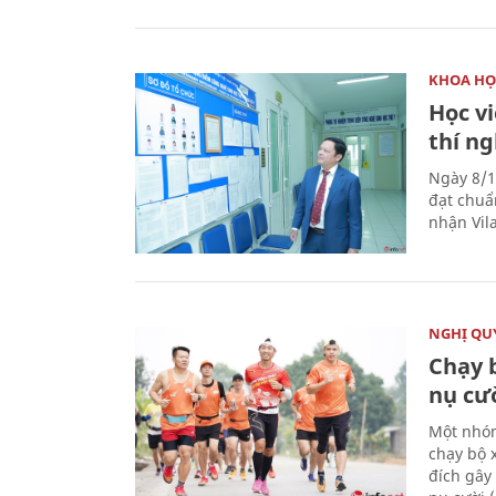
KHOA HỌ
Học v
thí n
Ngày 8/1
đạt chuẩ
nhận Vila
NGHỊ QUY
Chạy 
nụ cư
Một nhóm
chạy bộ 
đích gây