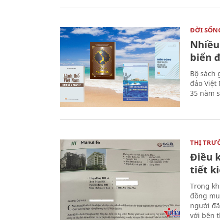
ĐỜI SỐN
Nhiều
biển 
Bộ sách 
đảo Việt
35 năm s
THỊ TRƯ
Điều k
tiết 
Trong kh
đồng mua
người đã
với bên 