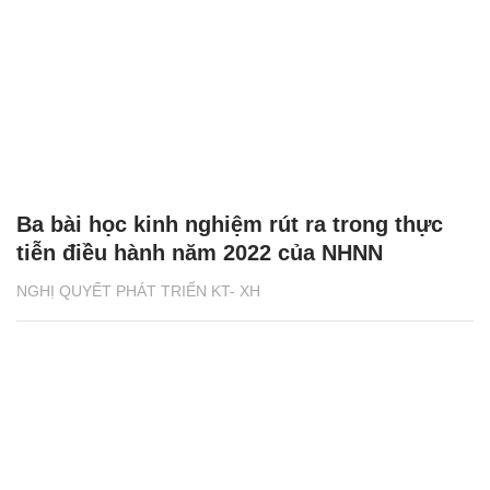
Ba bài học kinh nghiệm rút ra trong thực
tiễn điều hành năm 2022 của NHNN
NGHỊ QUYẾT PHÁT TRIỂN KT- XH