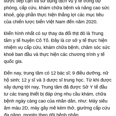
được tiếp cận và sử dụng dịch vụ y tế trong dự
phòng, cấp cứu, khám chữa bệnh và nâng cao sức
khoẻ, góp phần thực hiện thắng lợi các mục tiêu
của chiến lược biển Việt Nam đến năm 2020.
Điển hình nhất có sự thay da đổi thịt đó là Trung
tâm y tế huyện Cô Tô. Đây là cơ sở y tế thực hiện
nhiệm vụ cấp cứu, khám chữa bệnh, chăm sóc sức
khoẻ ban đầu và thực hiện các chương trình y tế
quốc gia.
Đến nay, trung tâm có 12 bác sĩ; 9 điều dưỡng, nữ
hộ sinh; 12 y sĩ và 3 dược sĩ trung học. Từ khi được
xây dựng tới nay, Trung tâm đã được Sở Y tế đầu
tư các trang thiết bị đáp ứng nhu cầu khám, chữa
bệnh ngày càng cao của nhân dân, như: Máy siêu
âm màu 2D, máy gây mê kèm thở, giường cấp cứu
đa năng, monito theo dõi bệnh nhân...