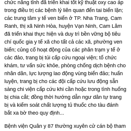
chức năng tỉnh đã triển khai tốt kỹ thuật oxy cao áp
trong điều trị các bệnh lý liên quan đến tai biến lặn;
các trung tâm y tế ven biển ở TP. Nha Trang, Cam
Ranh, thị xã Ninh Hòa, huyện Vạn Ninh, Cam Lâm
đã triển khai thực hiện và duy trì bền vững bộ tiêu
chí quốc gia y tế xã cho tất cả các xã, phường ven
biển; củng cố hoạt động của các phân trạm y tế ở
các đảo, trang bị túi cấp cứu ngoại viện; tổ chức
khám, tư vấn sức khỏe, phòng chống dịch bệnh cho
nhân dân, lực lượng lao động vùng biển đảo; huấn
luyện, trang bị cho các đội cấp cứu lưu động sẵn
sàng chi viện cấp cứu khi cần hoặc trong tình huống
bị chia cắt; đồng thời hướng dẫn ngư dân tự trang
bị và kiểm soát chất lượng tủ thuốc cho tàu đánh
bắt xa bờ theo quy định...
Bệnh viện Quân y 87 thường xuyên cử cán bộ tham