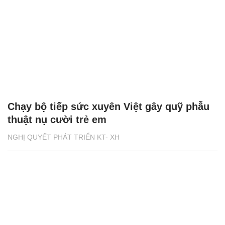
Chạy bộ tiếp sức xuyên Việt gây quỹ phẫu
thuật nụ cười trẻ em
NGHỊ QUYẾT PHÁT TRIỂN KT- XH