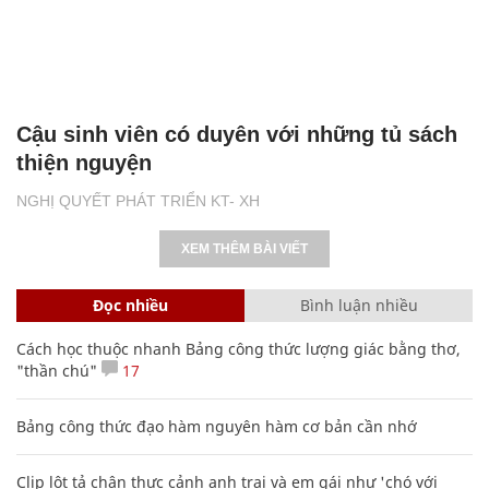
Cậu sinh viên có duyên với những tủ sách
thiện nguyện
NGHỊ QUYẾT PHÁT TRIỂN KT- XH
XEM THÊM BÀI VIẾT
Đọc nhiều
Bình luận nhiều
Cách học thuộc nhanh Bảng công thức lượng giác bằng thơ,
"thần chú"
17
Bảng công thức đạo hàm nguyên hàm cơ bản cần nhớ
Clip lột tả chân thực cảnh anh trai và em gái như 'chó với