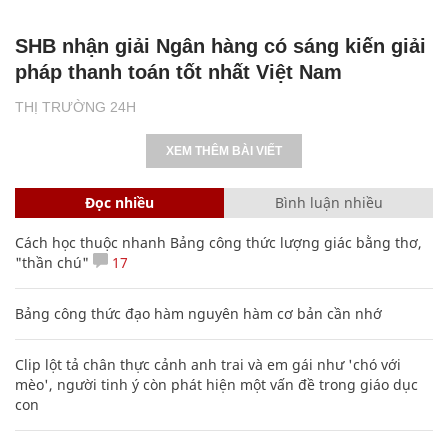
SHB nhận giải Ngân hàng có sáng kiến giải
pháp thanh toán tốt nhất Việt Nam
THỊ TRƯỜNG 24H
XEM THÊM BÀI VIẾT
Đọc nhiều
Bình luận nhiều
Cách học thuộc nhanh Bảng công thức lượng giác bằng thơ,
"thần chú"
17
Bảng công thức đạo hàm nguyên hàm cơ bản cần nhớ
Clip lột tả chân thực cảnh anh trai và em gái như 'chó với
mèo', người tinh ý còn phát hiện một vấn đề trong giáo dục
con