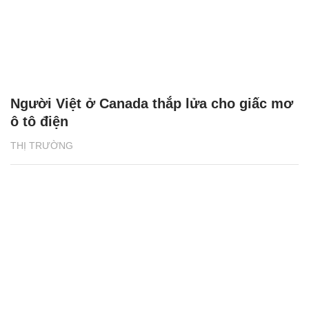
Người Việt ở Canada thắp lửa cho giấc mơ
ô tô điện
THỊ TRƯỜNG