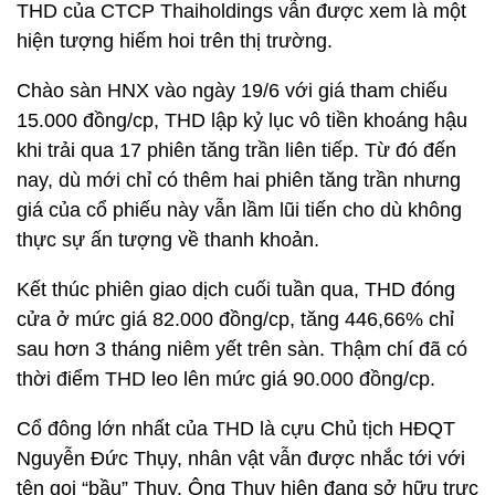
THD của CTCP Thaiholdings vẫn được xem là một
hiện tượng hiếm hoi trên thị trường.
Chào sàn HNX vào ngày 19/6 với giá tham chiếu
15.000 đồng/cp, THD lập kỷ lục vô tiền khoáng hậu
khi trải qua 17 phiên tăng trần liên tiếp. Từ đó đến
nay, dù mới chỉ có thêm hai phiên tăng trần nhưng
giá của cổ phiếu này vẫn lầm lũi tiến cho dù không
thực sự ấn tượng về thanh khoản.
Kết thúc phiên giao dịch cuối tuần qua, THD đóng
cửa ở mức giá 82.000 đồng/cp, tăng 446,66% chỉ
sau hơn 3 tháng niêm yết trên sàn. Thậm chí đã có
thời điểm THD leo lên mức giá 90.000 đồng/cp.
Cổ đông lớn nhất của THD là cựu Chủ tịch HĐQT
Nguyễn Đức Thụy, nhân vật vẫn được nhắc tới với
tên gọi “bầu” Thụy. Ông Thụy hiện đang sở hữu trực