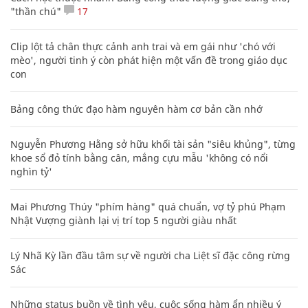
"thần chú"
17
Clip lột tả chân thực cảnh anh trai và em gái như 'chó với
mèo', người tinh ý còn phát hiện một vấn đề trong giáo dục
con
Bảng công thức đạo hàm nguyên hàm cơ bản cần nhớ
Nguyễn Phương Hằng sở hữu khối tài sản "siêu khủng", từng
khoe sổ đỏ tính bằng cân, mắng cựu mẫu 'không có nổi
nghìn tỷ'
Mai Phương Thúy "phím hàng" quá chuẩn, vợ tỷ phú Phạm
Nhật Vượng giành lại vị trí top 5 người giàu nhất
Lý Nhã Kỳ lần đầu tâm sự về người cha Liệt sĩ đặc công rừng
Sác
Những status buồn về tình yêu, cuộc sống hàm ẩn nhiều ý