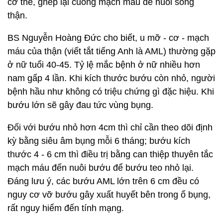
cơ thể, ghép lại cuống mạch máu để nuôi sống
thận.
BS Nguyễn Hoàng Đức cho biết, u mỡ - cơ - mạch
máu của thận (viết tắt tiếng Anh là AML) thường gặp
ở nữ tuổi 40-45. Tỷ lệ mắc bệnh ở nữ nhiều hơn
nam gấp 4 lần. Khi kích thước bướu còn nhỏ, người
bệnh hầu như không có triệu chứng gì đặc hiệu. Khi
bướu lớn sẽ gây đau tức vùng bụng.
Đối với bướu nhỏ hơn 4cm thì chỉ cần theo dõi định
kỳ bằng siêu âm bụng mỗi 6 tháng; bướu kích
thước 4 - 6 cm thì điều trị bằng can thiệp thuyên tắc
mạch máu đến nuôi bướu để bướu teo nhỏ lại.
Đáng lưu ý, các bướu AML lớn trên 6 cm đều có
nguy cơ vỡ bướu gây xuất huyết bên trong ổ bụng,
rất nguy hiểm đến tính mạng.