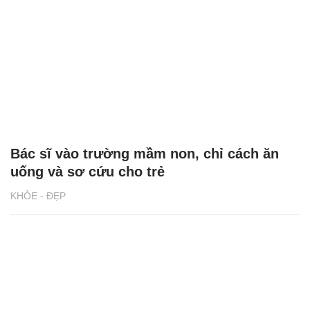
Bác sĩ vào trường mầm non, chỉ cách ăn
uống và sơ cứu cho trẻ
KHỎE - ĐẸP