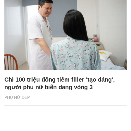
Chi 100 triệu đồng tiêm filler 'tạo dáng',
người phụ nữ biến dạng vòng 3
PHỤ NỮ ĐẸP