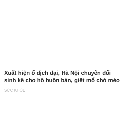
Xuất hiện ổ dịch dại, Hà Nội chuyển đổi
sinh kế cho hộ buôn bán, giết mổ chó mèo
SỨC KHỎE