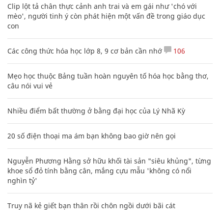
Clip lột tả chân thực cảnh anh trai và em gái như 'chó với
mèo', người tinh ý còn phát hiện một vấn đề trong giáo dục
con
Các công thức hóa học lớp 8, 9 cơ bản cần nhớ
106
Mẹo học thuộc Bảng tuần hoàn nguyên tố hóa học bằng thơ,
câu nói vui vẻ
Nhiều điểm bất thường ở bằng đại học của Lý Nhã Kỳ
20 số điện thoại ma ám bạn không bao giờ nên gọi
Nguyễn Phương Hằng sở hữu khối tài sản "siêu khủng", từng
khoe sổ đỏ tính bằng cân, mắng cựu mẫu 'không có nổi
nghìn tỷ'
Truy nã kẻ giết bạn thân rồi chôn ngồi dưới bãi cát