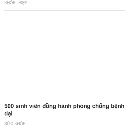
KHỎE - ĐẸP
500 sinh viên đồng hành phòng chống bệnh
dại
SỨC KHỎE