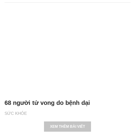
68 người tử vong do bệnh dại
SỨC KHỎE
XEM THÊM BÀI VIẾT