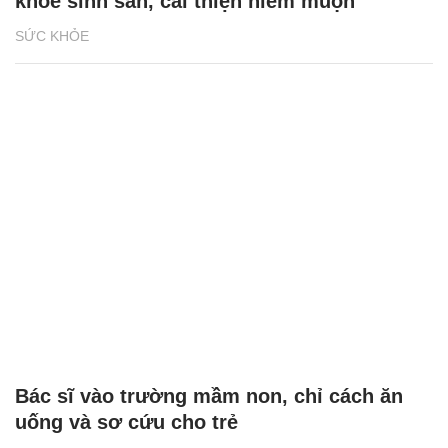
khỏe sinh sản, cải thiện hiếm muộn
SỨC KHỎE
Bác sĩ vào trường mầm non, chỉ cách ăn
uống và sơ cứu cho trẻ