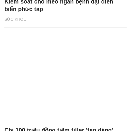
Kiểm soát chó mèo ngăn bệnh dại diễn
biến phức tạp
SỨC KHỎE
Chi 100 triệu đồng tiêm filler 'tạo dáng',