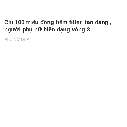
Chi 100 triệu đồng tiêm filler 'tạo dáng',
người phụ nữ biến dạng vòng 3
PHỤ NỮ ĐẸP