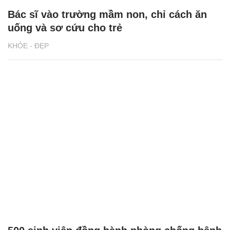
Bác sĩ vào trường mầm non, chỉ cách ăn
uống và sơ cứu cho trẻ
KHỎE - ĐẸP