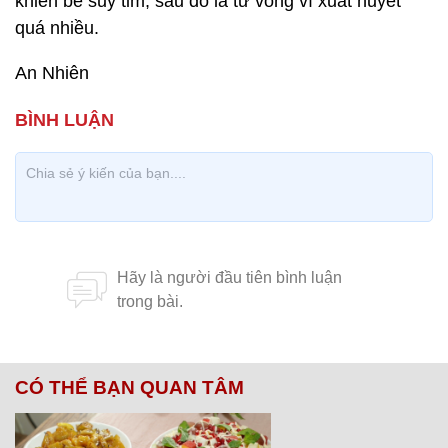
khiến bé suy tim, sau đó là tử vong vì xuất huyết
quá nhiều.
An Nhiên
CÓ THỂ BẠN QUAN TÂM