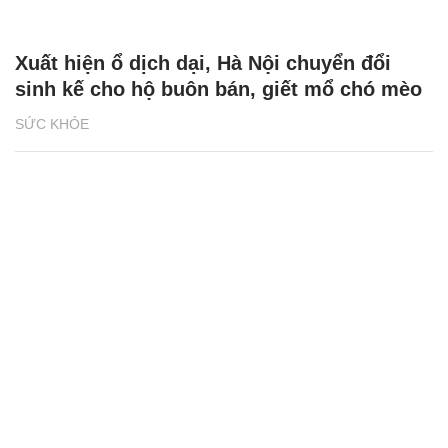
Xuất hiện ổ dịch dại, Hà Nội chuyển đổi
sinh kế cho hộ buôn bán, giết mổ chó mèo
SỨC KHỎE