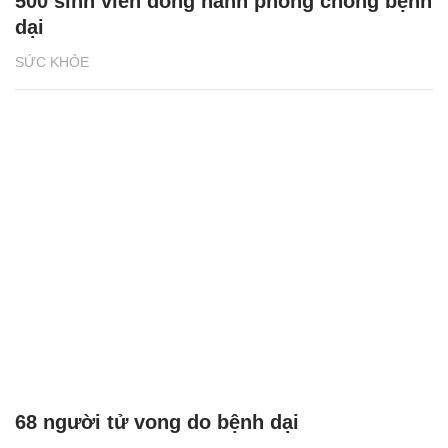
500 sinh viên đồng hành phòng chống bệnh
dại
SỨC KHỎE
68 người tử vong do bệnh dại