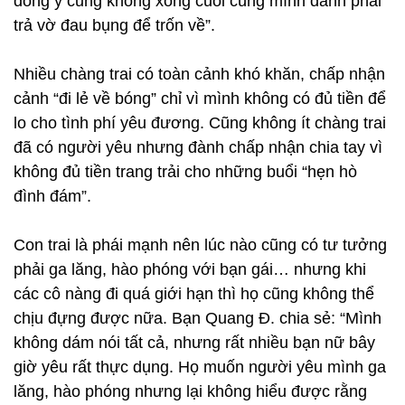
đồng ý cũng không xong cuối cùng mình đành phải
trả vờ đau bụng để trốn về”.
Nhiều chàng trai có toàn cảnh khó khăn, chấp nhận
cảnh “đi lẻ về bóng” chỉ vì mình không có đủ tiền để
lo cho tình phí yêu đương. Cũng không ít chàng trai
đã có người yêu nhưng đành chấp nhận chia tay vì
không đủ tiền trang trải cho những buổi “hẹn hò
đình đám”.
Con trai là phái mạnh nên lúc nào cũng có tư tưởng
phải ga lăng, hào phóng với bạn gái… nhưng khi
các cô nàng đi quá giới hạn thì họ cũng không thể
chịu đựng được nữa. Bạn Quang Đ. chia sẻ: “Mình
không dám nói tất cả, nhưng rất nhiều bạn nữ bây
giờ yêu rất thực dụng. Họ muốn người yêu mình ga
lăng, hào phóng nhưng lại không hiểu được rằng