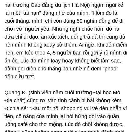
hai trường Cao đẳng du lịch Hà Nội) ngậm ngùi kể
lại một “tai nạn” đáng nhớ của mình: “Hôm đó là
cuối tháng, mình chỉ còn đúng 50 nghìn đồng để đi
chơi với người yêu. Nhưng nghĩ chắc hôm đó hai
đứa chỉ đi dạo, ăn xúc xích, uống trà đá thì cũng đủ
nên mình không xoay sở thêm. Ai ngờ, khi đến điểm
hẹn, em kéo theo 4, 5 người bạn rồi gợi ý rủ mình đi
ăn ốc. Lúc đó mình loay hoay không biết làm sao,
đành gọi điện cho thằng bạn nhờ nó đem “phao”
đến cứu trợ”.
Quang Đ. (sinh viên năm cuối trường Đại học Mỏ
Địa chất) cũng rơi vào tình cảnh bi hài không kém.
Đ chia sẻ: “Sau một hồi shopping vui vẻ đến nhẵn ví
tiền, cô nàng của mình lại nổi hứng đòi vào quán
uống café cho thơ mộng. Lúc đó chối không được,