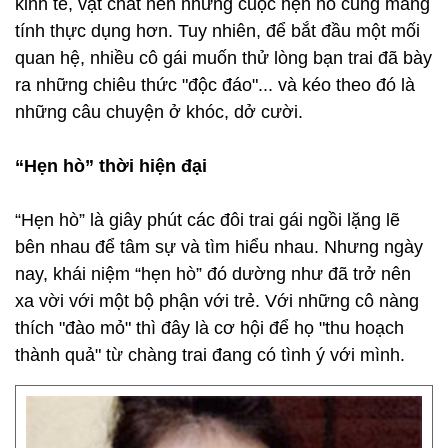
kinh tế, vật chất nên những cuộc hẹn hò cũng mang
tính thực dụng hơn. Tuy nhiên, để bắt đầu một mối
quan hệ, nhiều cô gái muốn thử lòng bạn trai đã bày
ra những chiêu thức "độc đáo"... và kéo theo đó là
những câu chuyện ở khóc, dở cười.
“Hẹn hò” thời hiện đại
“Hẹn hò” là giây phút các đôi trai gái ngồi lặng lẽ
bên nhau để tâm sự và tìm hiểu nhau. Nhưng ngày
nay, khái niệm “hẹn hò” đó dường như đã trở nên
xa vời với một bộ phận với trẻ. Với những cô nàng
thích "đào mỏ" thì đây là cơ hội để họ "thu hoạch
thành quả" từ chàng trai đang có tình ý với mình.