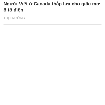
Người Việt ở Canada thắp lửa cho giấc mơ
ô tô điện
THỊ TRƯỜNG