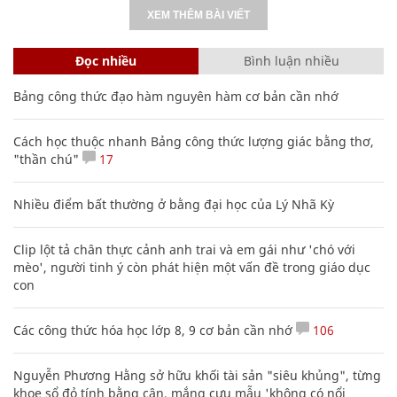
XEM THÊM BÀI VIẾT
Đọc nhiều
Bình luận nhiều
Bảng công thức đạo hàm nguyên hàm cơ bản cần nhớ
Cách học thuộc nhanh Bảng công thức lượng giác bằng thơ,
"thần chú"
17
Nhiều điểm bất thường ở bằng đại học của Lý Nhã Kỳ
Clip lột tả chân thực cảnh anh trai và em gái như 'chó với
mèo', người tinh ý còn phát hiện một vấn đề trong giáo dục
con
Các công thức hóa học lớp 8, 9 cơ bản cần nhớ
106
Nguyễn Phương Hằng sở hữu khối tài sản "siêu khủng", từng
khoe sổ đỏ tính bằng cân, mắng cựu mẫu 'không có nổi