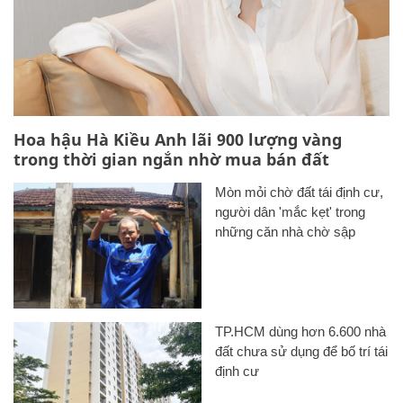
Hoa hậu Hà Kiều Anh lãi 900 lượng vàng
trong thời gian ngắn nhờ mua bán đất
Mòn mỏi chờ đất tái định cư,
người dân 'mắc kẹt' trong
những căn nhà chờ sập
TP.HCM dùng hơn 6.600 nhà
đất chưa sử dụng để bố trí tái
định cư