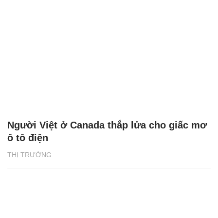
Người Việt ở Canada thắp lửa cho giấc mơ
ô tô điện
THỊ TRƯỜNG