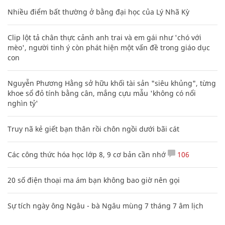
Nhiều điểm bất thường ở bằng đại học của Lý Nhã Kỳ
Clip lột tả chân thực cảnh anh trai và em gái như 'chó với
mèo', người tinh ý còn phát hiện một vấn đề trong giáo dục
con
Nguyễn Phương Hằng sở hữu khối tài sản "siêu khủng", từng
khoe sổ đỏ tính bằng cân, mắng cựu mẫu 'không có nổi
nghìn tỷ'
Truy nã kẻ giết bạn thân rồi chôn ngồi dưới bãi cát
Các công thức hóa học lớp 8, 9 cơ bản cần nhớ
106
20 số điện thoại ma ám bạn không bao giờ nên gọi
Sự tích ngày ông Ngâu - bà Ngâu mùng 7 tháng 7 âm lịch