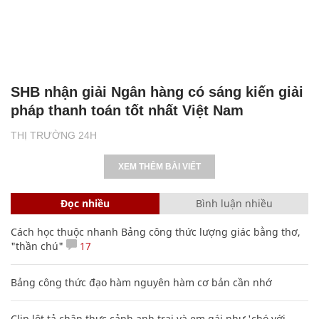
SHB nhận giải Ngân hàng có sáng kiến giải
pháp thanh toán tốt nhất Việt Nam
THỊ TRƯỜNG 24H
XEM THÊM BÀI VIẾT
Đọc nhiều
Bình luận nhiều
Cách học thuộc nhanh Bảng công thức lượng giác bằng thơ,
"thần chú"
17
Bảng công thức đạo hàm nguyên hàm cơ bản cần nhớ
Clip lột tả chân thực cảnh anh trai và em gái như 'chó với