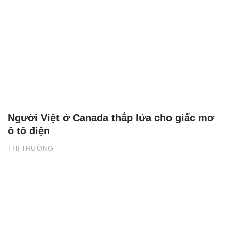
Người Việt ở Canada thắp lửa cho giấc mơ
ô tô điện
THỊ TRƯỜNG