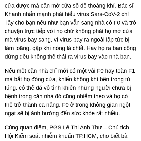
cửa được mà cần mở cửa sổ để thoáng khí. Bác sĩ
Khanh nhấn mạnh phải hiểu virus Sars-CoV-2 chỉ
lây cho bạn nếu như bạn vẫn sang nhà có F0 và trò
chuyện trực tiếp với họ chứ không phải họ mở cửa
mà virus bay sang, vì virus bay ra ngoài lập tức bị
làm loãng, gặp khí nóng là chết. Hay họ ra ban công
đứng đều không thể thải ra virus bay vào nhà bạn.
Nếu một căn nhà chỉ mới có một vài F0 hay toàn F1
mà bắt họ đóng cửa, khiến không khí bên trong tù
túng, có thể đã vô tình khiến những người chưa bị
bệnh trong căn nhà đó cũng nhiễm theo và họ có
thể trở thành ca nặng. F0 ở trong không gian ngột
ngạt sẽ bị ảnh hưởng đến sức khỏe rất nhiều.
Cùng quan điểm, PGS Lê Thị Anh Thư – Chủ tịch
Hội Kiểm soát nhiễm khuẩn TP.HCM, cho biết bà