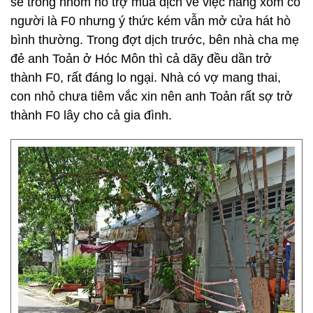
sẻ trong nhóm hỗ trợ mùa dịch về việc hàng xóm có
người là F0 nhưng ý thức kém vẫn mở cửa hát hò
bình thường. Trong đợt dịch trước, bên nhà cha mẹ
đẻ anh Toản ở Hóc Môn thì cả dãy đều dần trở
thành F0, rất đáng lo ngại. Nhà có vợ mang thai,
con nhỏ chưa tiêm vắc xin nên anh Toản rất sợ trở
thành F0 lây cho cả gia đình.