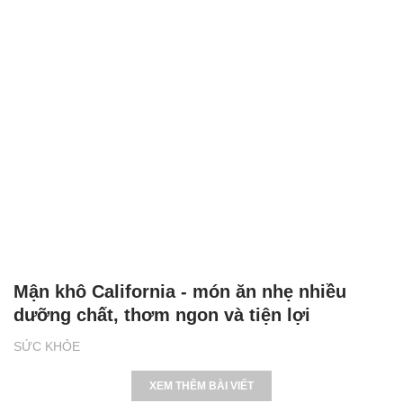
Mận khô California - món ăn nhẹ nhiều
dưỡng chất, thơm ngon và tiện lợi
SỨC KHỎE
XEM THÊM BÀI VIẾT