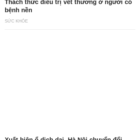
Thách thức điều trị vết thương ở người có
bệnh nền
SỨC KHỎE
Xuất hiện ổ dịch dại, Hà Nội chuyển đổi