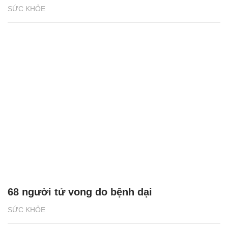
SỨC KHỎE
68 người tử vong do bệnh dại
SỨC KHỎE