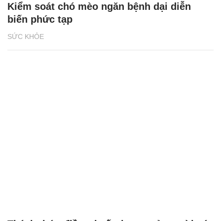
Kiểm soát chó mèo ngăn bệnh dại diễn
biến phức tạp
SỨC KHỎE