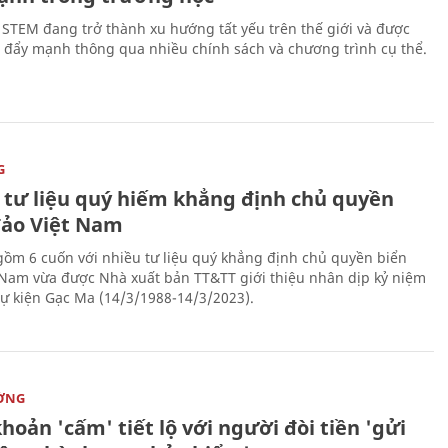
 STEM đang trở thành xu hướng tất yếu trên thế giới và được
 đẩy mạnh thông qua nhiều chính sách và chương trình cụ thể.
G
 tư liệu quý hiếm khẳng định chủ quyền
đảo Việt Nam
gồm 6 cuốn với nhiều tư liệu quý khẳng định chủ quyền biển
 Nam vừa được Nhà xuất bản TT&TT giới thiệu nhân dịp kỷ niệm
ự kiện Gạc Ma (14/3/1988-14/3/2023).
ỜNG
hoản 'cấm' tiết lộ với người đòi tiền 'gửi