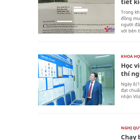
tiết 
Trong kh
đồng mua
người đã
với bên 
KHOA HỌ
Học v
thí n
Ngày 8/1
đạt chuẩ
nhận Vila
NGHỊ QUY
Chạy 