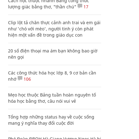
Cách học thuộc nhanh Bảng công thức
lượng giác bằng thơ, "thần chú"
17
Clip lột tả chân thực cảnh anh trai và em gái
như 'chó với mèo', người tinh ý còn phát
hiện một vấn đề trong giáo dục con
20 số điện thoại ma ám bạn không bao giờ
nên gọi
Các công thức hóa học lớp 8, 9 cơ bản cần
nhớ
106
Mẹo học thuộc Bảng tuần hoàn nguyên tố
hóa học bằng thơ, câu nói vui vẻ
Tổng hợp những status hay về cuộc sống
mang ý nghĩa thay đổi cuộc đời
Phó Đoàn ĐBQH Hà Giang Vương Ngọc Hà bị