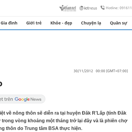
Hotline: 09161
Gia đình
Giới trẻ
Khỏe - đẹp
Chuyện lạ
Quân sự
30/11/2012 00:00 (GMT+07:00)
o
ệt về nông thôn sẽ diễn ra tại huyện Đăk R’Lấp (tỉnh Đăk
y trong vòng khoảng một tháng trở lại đây và là phiên chợ
ng thôn do Trung tâm BSA thực hiện.