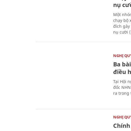
nụ cư
Một nhóm
chạy bộ 
đích gây
nụ cười 
NGHỊ QUY
Ba bài
điều 
Tại Hội 
đốc NHNN
ra trong
NGHỊ QUY
Chính 