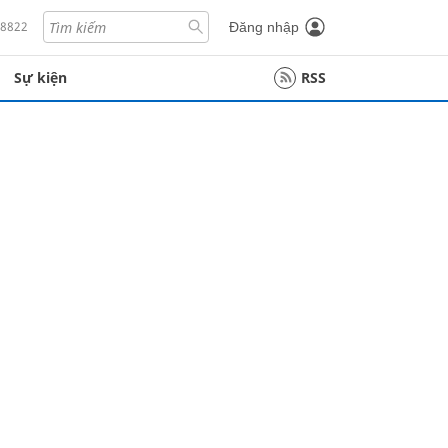
18822
Đăng nhập
Sự kiện
RSS