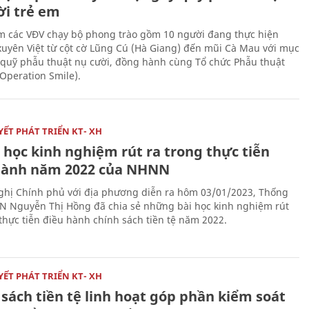
ời trẻ em
 các VĐV chạy bộ phong trào gồm 10 người đang thực hiện
xuyên Việt từ cột cờ Lũng Cú (Hà Giang) đến mũi Cà Mau với mục
 quỹ phẫu thuật nụ cười, đồng hành cùng Tổ chức Phẫu thuật
(Operation Smile).
ẾT PHÁT TRIỂN KT- XH
 học kinh nghiệm rút ra trong thực tiễn
hành năm 2022 của NHNN
nghị Chính phủ với địa phương diễn ra hôm 03/01/2023, Thống
 Nguyễn Thị Hồng đã chia sẻ những bài học kinh nghiệm rút
 thực tiễn điều hành chính sách tiền tệ năm 2022.
ẾT PHÁT TRIỂN KT- XH
sách tiền tệ linh hoạt góp phần kiểm soát