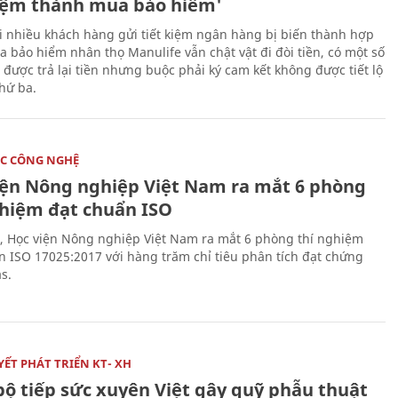
kiệm thành mua bảo hiểm'
i nhiều khách hàng gửi tiết kiệm ngân hàng bị biến thành hợp
 bảo hiểm nhân thọ Manulife vẫn chật vật đi đòi tiền, có một số
 được trả lại tiền nhưng buộc phải ký cam kết không được tiết lộ
thứ ba.
C CÔNG NGHỆ
iện Nông nghiệp Việt Nam ra mắt 6 phòng
ghiệm đạt chuẩn ISO
, Học viện Nông nghiệp Việt Nam ra mắt 6 phòng thí nghiệm
n ISO 17025:2017 với hàng trăm chỉ tiêu phân tích đạt chứng
s.
ẾT PHÁT TRIỂN KT- XH
bộ tiếp sức xuyên Việt gây quỹ phẫu thuật