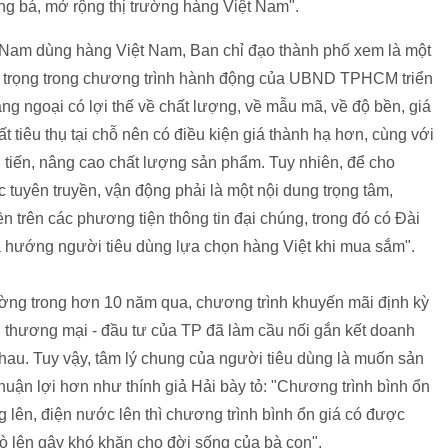
ng bá, mở rộng thị trường hàng Việt Nam".
t Nam dùng hàng Việt Nam, Ban chỉ đạo thành phố xem là một
uan trọng trong chương trình hành động của UBND TPHCM triển
ng ngoại có lợi thế về chất lượng, về mẫu mã, về độ bền, giá
ất tiêu thụ tại chỗ nên có điều kiện giá thành hạ hơn, cùng với
i tiến, nâng cao chất lượng sản phẩm. Tuy nhiên, để cho
c tuyên truyền, vận động phải là một nội dung trọng tâm,
ền trên các phương tiện thông tin đại chúng, trong đó có Đài
hướng người tiêu dùng lựa chọn hàng Việt khi mua sắm".
trường trong hơn 10 năm qua, chương trình khuyến mãi định kỳ
n thương mại - đầu tư của TP đã làm cầu nối gắn kết doanh
nhau. Tuy vậy, tâm lý chung của người tiêu dùng là muốn sản
thuận lợi hơn như thính giả Hải bày tỏ: "Chương trình bình ổn
ng lên, điện nước lên thì chương trình bình ổn giá có được
bò lên gây khó khăn cho đời sống của bà con".