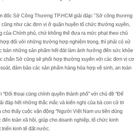
ám đốc Sở Công Thương TP.HCM giải đáp: "Sở công thương
g, cũng như các đơn vị ở quận huyện tổ chức thường xuyên,
ng của Chính phủ, chứ không thể đưa ra mức phạt theo chủ
hợp đối với những trường hợp nghiệm trọng, thì phải có xử
iệc bán những sản phẩm hết đát làm ảnh hưởng đến sức khỏe
ắc chắn Sở cũng sẽ phối hợp thường xuyên với các đơn vị cơ
soát, đảm bảo các sản phẩm hàng hóa hợp vệ sinh, an toàn
h “Đối thoại cùng chính quyền thành phố” với chủ đề “Để
ải đáp hết những thắc mắc và kiến nghị của bà con cử tri
ả cho thấy cuộc vận động “Người Việt Nam ưu tiên dùng
 đến toàn xã hội, giúp cho doanh nghiệp, tổ chức kinh
triển kinh tế đất nước.