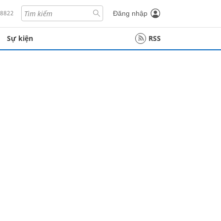
18822
Đăng nhập
Sự kiện
RSS