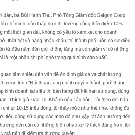
ời dân, bà Bùi Hạnh Thu, Phó Tổng Giám đốc Saigon Coop
 hồ chí minh luôn thấp hơn thị trường cùng thời điểm 10%:
ng một thời gian dài, không có yếu tố xem xét cho doanh
bởi thời tiết và hàng nhập khẩu, thì thành phố luôn có sự điều
h ổn từ đầu năm đến giờ không tăng mà còn giảm vì có những
ỉ là một phần chi phí nhỏ trong quá trình sản xuất".
n quan tâm nhiều đến vấn đề ổn định giá cả và chất lượng
 Chương trình “Đối thoại cùng chính quyền thành phố” tháng
p kinh doanh tại siêu thị bán hàng đã hết hạn sử dụng, dùng
ian. Thính giả Đào Thị Khánh nêu câu hỏi: "Tôi theo dõi báo
hị chỉ từ 10-15 triệu đồng, tôi thấy mức như thế nhẹ, không đủ
ười tiêu dùng sử dụng các món đó như vậy rất ảnh hưởng đến
 thương nên cần có những biện pháp xử lý thích đáng hơn, tôi
i, mà nên đi kiểm tra thường xuyên".