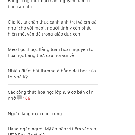
Bảng công thức đạo hàm nguyên hàm cơ
bản cần nhớ
Clip lột tả chân thực cảnh anh trai và em gái
như 'chó với mèo', người tinh ý còn phát
hiện một vấn đề trong giáo dục con
Mẹo học thuộc Bảng tuần hoàn nguyên tố
hóa học bằng thơ, câu nói vui vẻ
Nhiều điểm bất thường ở bằng đại học của
Lý Nhã Kỳ
Các công thức hóa học lớp 8, 9 cơ bản cần
nhớ
106
Người lãng mạn cuối cùng
Hàng ngàn người Mỹ ân hận vì tiêm vắc xin
HPV: Bác sĩ nói gì?