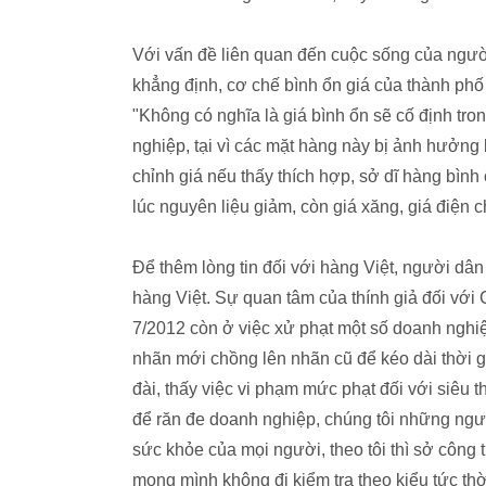
Với vấn đề liên quan đến cuộc sống của ngư
khẳng định, cơ chế bình ổn giá của thành phố
"Không có nghĩa là giá bình ổn sẽ cố định tro
nghiệp, tại vì các mặt hàng này bị ảnh hưởng 
chỉnh giá nếu thấy thích hợp, sở dĩ hàng bìn
lúc nguyên liệu giảm, còn giá xăng, giá điện ch
Để thêm lòng tin đối với hàng Việt, người dâ
hàng Việt. Sự quan tâm của thính giả đối với
7/2012 còn ở việc xử phạt một số doanh nghiệ
nhãn mới chồng lên nhãn cũ để kéo dài thời g
đài, thấy việc vi phạm mức phạt đối với siêu t
để răn đe doanh nghiệp, chúng tôi những ng
sức khỏe của mọi người, theo tôi thì sở công
mong mình không đi kiểm tra theo kiểu tức thờ