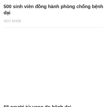
500 sinh viên đồng hành phòng chống bệnh
dại
SỨC KHỎE
68 người tử vong do bệnh dại