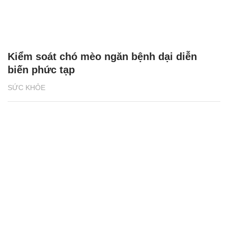
Kiểm soát chó mèo ngăn bệnh dại diễn
biến phức tạp
SỨC KHỎE