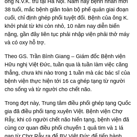
ông N.V.K. trú tại Hà Nội. Năm nay bệnh nhân mới
38 tuổi, mắc bệnh giãn toàn bộ phế quản giai đoạn
cuối, chỉ định ghép phổi tuyệt đối. Bệnh của ông K.
khởi phát từ khi còn nhỏ, 10 năm nay diễn biến
nặng, gần đây liên tục phải nhập viện phải thở máy
và có oxy hỗ trợ.
Theo GS. Trần Bình Giang – Giám đốc Bệnh viện
Hữu nghị Việt Đức, tuần qua là tuần làm việc căng
thẳng, chưa khi nào trong 1 tuần mà các bác sĩ của
bệnh viện thực hiện tới 16 ca ghép tạng từ người
cho sống và từ người cho chết não.
Trong đợt này, Trung tâm điều phối ghép tạng Quốc
gia đã điều phối tạng xuyên Việt. Bệnh viện Chợ
Rẫy, khi có người chết não hiến tạng, bệnh viện đã
cùng cơ quan điều phối chuyển 1 quả tim và 1 lá
gan từ Chợ Rẫy ra để BV Việt Đức để tiến hành