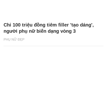
Chi 100 triệu đồng tiêm filler 'tạo dáng',
người phụ nữ biến dạng vòng 3
PHỤ NỮ ĐẸP