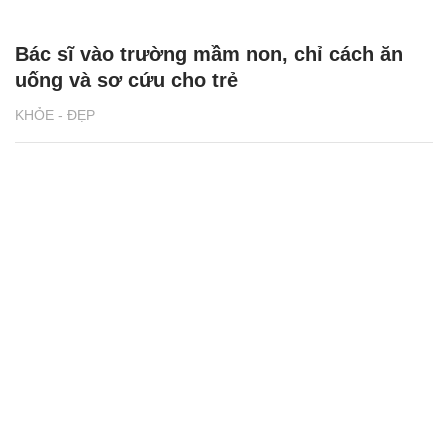
Bác sĩ vào trường mầm non, chỉ cách ăn
uống và sơ cứu cho trẻ
KHỎE - ĐẸP