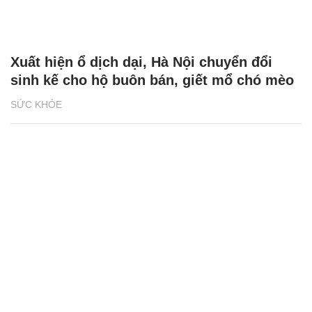
Xuất hiện ổ dịch dại, Hà Nội chuyển đổi
sinh kế cho hộ buôn bán, giết mổ chó mèo
SỨC KHỎE